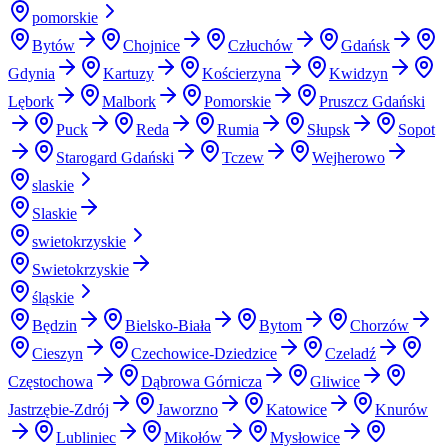
pomorskie
Bytów
Chojnice
Człuchów
Gdańsk
Gdynia
Kartuzy
Kościerzyna
Kwidzyn
Lębork
Malbork
Pomorskie
Pruszcz Gdański
Puck
Reda
Rumia
Słupsk
Sopot
Starogard Gdański
Tczew
Wejherowo
slaskie
Slaskie
swietokrzyskie
Swietokrzyskie
śląskie
Będzin
Bielsko-Biała
Bytom
Chorzów
Cieszyn
Czechowice-Dziedzice
Czeladź
Częstochowa
Dąbrowa Górnicza
Gliwice
Jastrzębie-Zdrój
Jaworzno
Katowice
Knurów
Lubliniec
Mikołów
Mysłowice