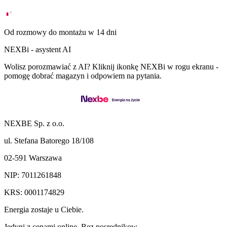
Od rozmowy do montażu w 14 dni
NEXBi - asystent AI
Wolisz porozmawiać z AI? Kliknij ikonkę NEXBi w rogu ekranu -
pomogę dobrać magazyn i odpowiem na pytania.
NEXBE Sp. z o.o.
ul. Stefana Batorego 18/108
02-591 Warszawa
NIP: 7011261848
KRS: 0001174829
Energia zostaje u Ciebie.
Jedyni z cenami online. Bez posrednikow.