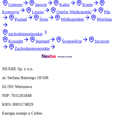
Gniezno
Jarocin
Kalisz
Konin
Krotoszyn
Leszno
Ostrów Wielkopolski
Piła
Poznań
Śrem
Wielkopolskie
Września
zachodniopomorskie
Koszalin
Stargard
Świnoujście
Szczecin
Zachodniopomorskie
NEXBE Sp. z o.o.
ul. Stefana Batorego 18/108
02-591 Warszawa
NIP: 7011261848
KRS: 0001174829
Energia zostaje u Ciebie.