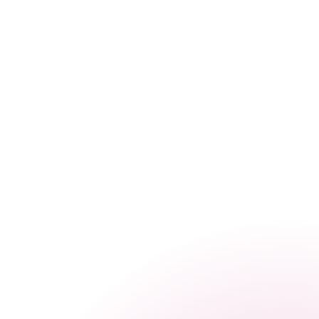
Oferta
Producenci
Wiedza
O nas
+48 732 080 101
Zadzwon
Panel klienta
Skonfiguruj swoj zestaw
Zadzwon