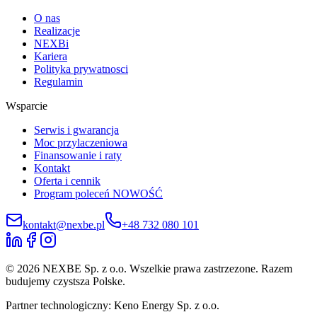
O nas
Realizacje
NEXBi
Kariera
Polityka prywatnosci
Regulamin
Wsparcie
Serwis i gwarancja
Moc przylaczeniowa
Finansowanie i raty
Kontakt
Oferta i cennik
Program poleceń
NOWOŚĆ
kontakt@nexbe.pl
+48 732 080 101
© 2026 NEXBE Sp. z o.o. Wszelkie prawa zastrzezone. Razem
budujemy czystsza Polske.
Partner technologiczny: Keno Energy Sp. z o.o.