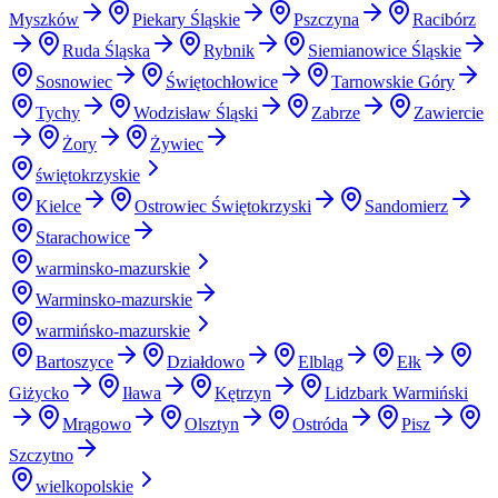
Myszków
Piekary Śląskie
Pszczyna
Racibórz
Ruda Śląska
Rybnik
Siemianowice Śląskie
Sosnowiec
Świętochłowice
Tarnowskie Góry
Tychy
Wodzisław Śląski
Zabrze
Zawiercie
Żory
Żywiec
świętokrzyskie
Kielce
Ostrowiec Świętokrzyski
Sandomierz
Starachowice
warminsko-mazurskie
Warminsko-mazurskie
warmińsko-mazurskie
Bartoszyce
Działdowo
Elbląg
Ełk
Giżycko
Iława
Kętrzyn
Lidzbark Warmiński
Mrągowo
Olsztyn
Ostróda
Pisz
Szczytno
wielkopolskie