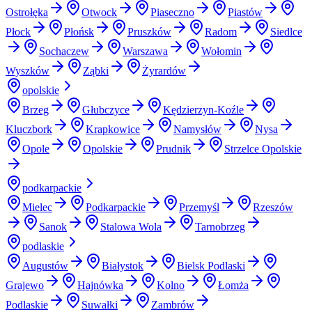
Ostrołęka
Otwock
Piaseczno
Piastów
Płock
Płońsk
Pruszków
Radom
Siedlce
Sochaczew
Warszawa
Wołomin
Wyszków
Ząbki
Żyrardów
opolskie
Brzeg
Głubczyce
Kędzierzyn-Koźle
Kluczbork
Krapkowice
Namysłów
Nysa
Opole
Opolskie
Prudnik
Strzelce Opolskie
podkarpackie
Mielec
Podkarpackie
Przemyśl
Rzeszów
Sanok
Stalowa Wola
Tarnobrzeg
podlaskie
Augustów
Białystok
Bielsk Podlaski
Grajewo
Hajnówka
Kolno
Łomża
Podlaskie
Suwałki
Zambrów