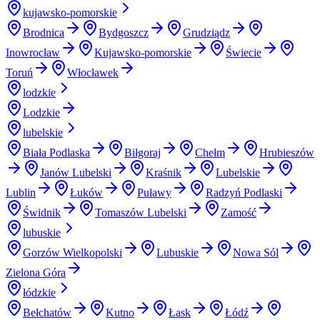
kujawsko-pomorskie
Brodnica
Bydgoszcz
Grudziądz
Inowrocław
Kujawsko-pomorskie
Świecie
Toruń
Włocławek
lodzkie
Lodzkie
lubelskie
Biała Podlaska
Biłgoraj
Chełm
Hrubieszów
Janów Lubelski
Kraśnik
Lubelskie
Lublin
Łuków
Puławy
Radzyń Podlaski
Świdnik
Tomaszów Lubelski
Zamość
lubuskie
Gorzów Wielkopolski
Lubuskie
Nowa Sól
Zielona Góra
łódzkie
Bełchatów
Kutno
Łask
Łódź