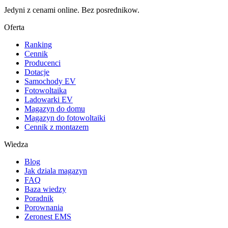
Jedyni z cenami online. Bez posrednikow.
Oferta
Ranking
Cennik
Producenci
Dotacje
Samochody EV
Fotowoltaika
Ladowarki EV
Magazyn do domu
Magazyn do fotowoltaiki
Cennik z montazem
Wiedza
Blog
Jak dziala magazyn
FAQ
Baza wiedzy
Poradnik
Porownania
Zeronest EMS