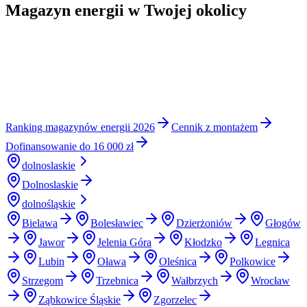
Magazyn energii w Twojej okolicy
Ranking magazynów energii 2026
Cennik z montażem
Dofinansowanie do 16 000 zł
dolnoslaskie
Dolnoslaskie
dolnośląskie
Bielawa
Bolesławiec
Dzierżoniów
Głogów
Jawor
Jelenia Góra
Kłodzko
Legnica
Lubin
Oława
Oleśnica
Polkowice
Strzegom
Trzebnica
Wałbrzych
Wrocław
Ząbkowice Śląskie
Zgorzelec