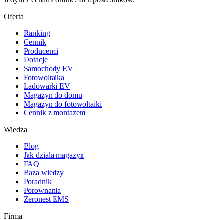
Oferta
Ranking
Cennik
Producenci
Dotacje
Samochody EV
Fotowoltaika
Ladowarki EV
Magazyn do domu
Magazyn do fotowoltaiki
Cennik z montazem
Wiedza
Blog
Jak dziala magazyn
FAQ
Baza wiedzy
Poradnik
Porownania
Zeronest EMS
Firma