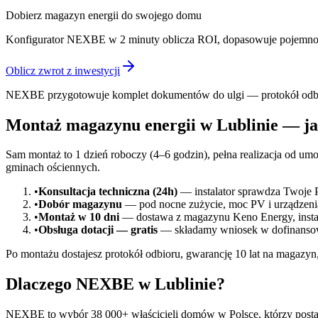
Dobierz magazyn energii do swojego domu
Konfigurator NEXBE w 2 minuty oblicza ROI, dopasowuje pojemność
Oblicz zwrot z inwestycji
NEXBE przygotowuje komplet dokumentów do ulgi — protokół odbior
Montaż magazynu energii w Lublinie — ja
Sam montaż to 1 dzień roboczy (4–6 godzin), pełna realizacja od 
gminach ościennych.
•
Konsultacja techniczna (24h)
— instalator sprawdza Twoje PV
•
Dobór magazynu
— pod nocne zużycie, moc PV i urządzeni
•
Montaż w 10 dni
— dostawa z magazynu Keno Energy, instala
•
Obsługa dotacji — gratis
— składamy wniosek w dofinansow
Po montażu dostajesz protokół odbioru, gwarancję 10 lat na magazyn,
Dlaczego NEXBE w Lublinie?
NEXBE to wybór 38 000+ właścicieli domów w Polsce, którzy posta