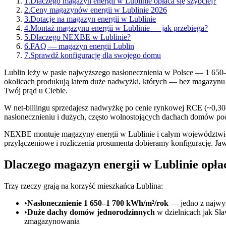
1
.
Dlaczego magazyn energii w Lublinie opłaca się szybciej?
2
.
Ceny magazynów energii w Lublinie 2026
3
.
Dotacje na magazyn energii w Lublinie
4
.
Montaż magazynu energii w Lublinie — jak przebiega?
5
.
Dlaczego NEXBE w Lublinie?
6
.
FAQ — magazyn energii Lublin
7
.
Sprawdź konfigurację dla swojego domu
Lublin leży w pasie najwyższego nasłonecznienia w Polsce — 1 650–
okolicach produkują latem duże nadwyżki, których — bez magazynu e
Twój prąd u Ciebie.
W net-billingu sprzedajesz nadwyżkę po cenie rynkowej RCE (~0,30–0
nasłonecznieniu i dużych, często wolnostojących dachach domów pod
NEXBE montuje magazyny energii w Lublinie i całym województwie lu
przyłączeniowe i rozliczenia prosumenta dobieramy konfigurację. 
Dlaczego magazyn energii w Lublinie opłac
Trzy rzeczy grają na korzyść mieszkańca Lublina:
•
Nasłonecznienie 1 650–1 700 kWh/m²/rok
— jedno z najwyżs
•
Duże dachy domów jednorodzinnych
w dzielnicach jak Sł
zmagazynowania