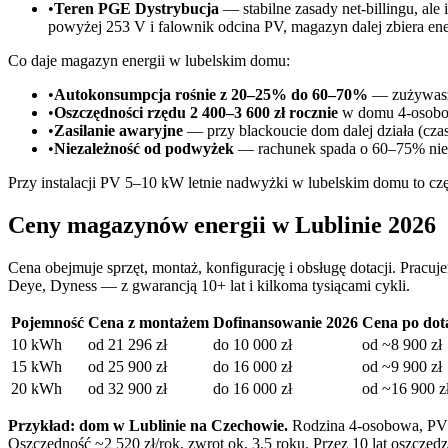
•
Teren PGE Dystrybucja
— stabilne zasady net-billingu, ale
powyżej 253 V i falownik odcina PV, magazyn dalej zbiera ene
Co daje magazyn energii w lubelskim domu:
•
Autokonsumpcja rośnie z 20–25% do 60–70%
— zużywasz 
•
Oszczędności rzędu 2 400–3 600 zł rocznie
w domu 4-osobo
•
Zasilanie awaryjne
— przy blackoucie dom dalej działa (czas
•
Niezależność od podwyżek
— rachunek spada o 60–75% niez
Przy instalacji PV 5–10 kW letnie nadwyżki w lubelskim domu to c
Ceny magazynów energii w Lublinie 2026
Cena obejmuje sprzęt, montaż, konfigurację i obsługę dotacji. 
Deye, Dyness — z gwarancją 10+ lat i kilkoma tysiącami cykli.
Pojemność
Cena z montażem
Dofinansowanie 2026
Cena po dota
10 kWh
od 21 296 zł
do 10 000 zł
od ~8 900 zł
15 kWh
od 25 900 zł
do 16 000 zł
od ~9 900 zł
20 kWh
od 32 900 zł
do 16 000 zł
od ~16 900 z
Przykład: dom w Lublinie na Czechowie.
Rodzina 4-osobowa, PV 
Oszczędność ~2 520 zł/rok, zwrot ok. 3,5 roku. Przez 10 lat oszczędz