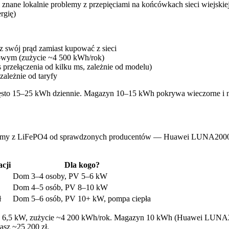
 i znane lokalnie problemy z przepięciami na końcówkach sieci wiejskiej
rgię)
swój prąd zamiast kupować z sieci
wym (zużycie ~4 500 kWh/rok)
 przełączenia od kilku ms, zależnie od modelu)
ależnie od taryfy
zęsto 15–25 kWh dziennie. Magazyn 10–15 kWh pokrywa wieczorne i n
Pracujemy z LiFePO4 od sprawdzonych producentów — Huawei LUNA20
cji
Dla kogo?
Dom 3–4 osoby, PV 5–6 kW
Dom 4–5 osób, PV 8–10 kW
ł
Dom 5–6 osób, PV 10+ kW, pompa ciepła
6,5 kW, zużycie ~4 200 kWh/rok. Magazyn 10 kWh (Huawei LUNA2000)
asz ~25 200 zł.