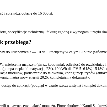
 i sprawdza dotację do 16 000 zł.
u, specyfikację techniczną i fakturę zgodną z wymogami urzędu sk
k przebiega?
umowy do uruchomienia — 10 dni. Pracujemy w całym Lublinie (Śródmi
, miejsce na magazyn (garaż, kotłownia), odległość do rozdzielnicy i
a (pompa ciepła, klimatyzacja, EV). 10 kWh dla PV 5–6 kW, 15 kWh
cja modułów, podłączenie do falownika, konfiguracja trybów (autokons
aniu magazynów energii 2026, kompletujemy dokumenty.
 dostęp do aplikacji (podgląd w czasie rzeczywistym) i komplet dokum
wili na jawne ceny i jakość montażu. Firmę zbudował Kamil Sankows