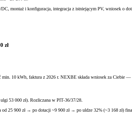
montaż i konfiguracja, integracja z istniejącym PV, wniosek o dotac
0 zł
ność min. 10 kWh, faktura z 2026 r. NEXBE składa wniosek za Ciebie 
lgi 53 000 zł). Rozliczana w PIT-36/37/28.
od 25 900 zł → po dotacji ~9 900 zł → po uldze 32% (~3 168 zł) fina