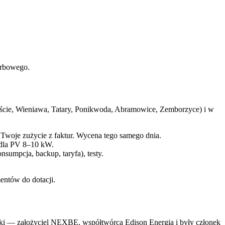
arbowego.
eście, Wieniawa, Tatary, Ponikwoda, Abramowice, Zemborzyce) i w
 Twoje zużycie z faktur. Wycena tego samego dnia.
 dla PV 8–10 kW.
umpcja, backup, taryfa), testy.
entów do dotacji.
ki — założyciel NEXBE, współtwórca Edison Energia i były członek