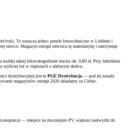
/rok). To oznacza jedno: panele fotowoltaiczne w Lublinie i
nej stawce. Magazyn energii odwraca tę matematykę i zatrzymuje
żdej takiej kilowatogodzinie tracisz ok. 0,80 zł. Przy lubelskim
 szybciej niż w regionach o słabszym słońcu.
ci dystrybucyjnej jest tu
PGE Dystrybucja
— pod jej zasady
nsowanie magazynów energii 2026 składamy za Ciebie.
 Konopnica) — miejsce na mocniejsze PV, większe nadwyżki do