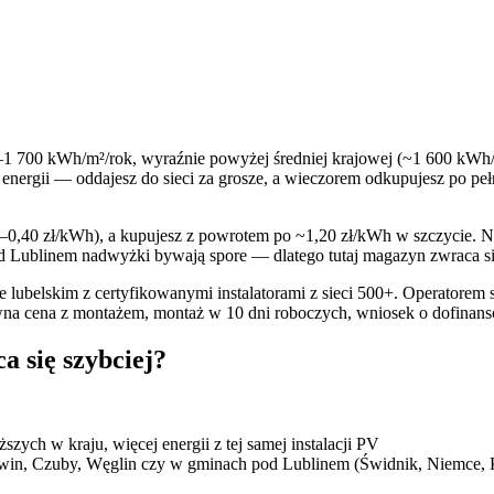
1 700 kWh/m²/rok, wyraźnie powyżej średniej krajowej (~1 600 kWh/m²
nergii — oddajesz do sieci za grosze, a wieczorem odkupujesz po peł
,40 zł/kWh), a kupujesz z powrotem po ~1,20 zł/kWh w szczycie. Na ka
 Lublinem nadwyżki bywają spore — dlatego tutaj magazyn zwraca się
belskim z certyfikowanymi instalatorami z sieci 500+. Operatorem sie
Jawna cena z montażem, montaż w 10 dni roboczych, wniosek o dofina
a się szybciej?
zych w kraju, więcej energii z tej samej instalacji PV
awin, Czuby, Węglin czy w gminach pod Lublinem (Świdnik, Niemce,