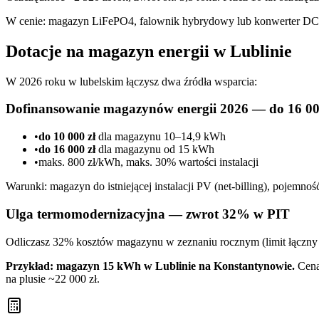
W cenie: magazyn LiFePO4, falownik hybrydowy lub konwerter DC/DC, 
Dotacje na magazyn energii w Lublinie
W 2026 roku w lubelskim łączysz dwa źródła wsparcia:
Dofinansowanie magazynów energii 2026 — do 16 00
•
do 10 000 zł
dla magazynu 10–14,9 kWh
•
do 16 000 zł
dla magazynu od 15 kWh
•
maks. 800 zł/kWh, maks. 30% wartości instalacji
Warunki: magazyn do istniejącej instalacji PV (net-billing), pojem
Ulga termomodernizacyjna — zwrot 32% w PIT
Odliczasz 32% kosztów magazynu w zeznaniu rocznym (limit łączny u
Przykład: magazyn 15 kWh w Lublinie na Konstantynowie.
Cena 
na plusie ~22 000 zł.