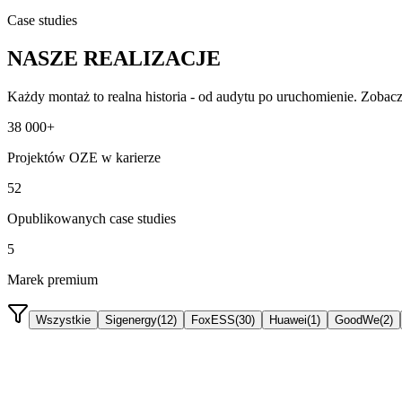
Case studies
NASZE REALIZACJE
Każdy montaż to realna historia - od audytu po uruchomienie. Zobacz 
38 000+
Projektów OZE w karierze
52
Opublikowanych case studies
5
Marek premium
Wszystkie
Sigenergy
(
12
)
FoxESS
(
30
)
Huawei
(
1
)
GoodWe
(
2
)
FoxESS
11,52 kWh