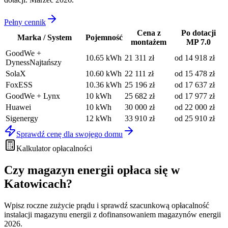
Pełny cennik
Cena z
Po dotacji
Marka / System
Pojemność
montażem
MP 7.0
GoodWe +
10.65
kWh
21 311
zł
od
14 918
zł
Dyness
Najtańszy
SolaX
10.60
kWh
22 111
zł
od
15 478
zł
FoxESS
10.36
kWh
25 196
zł
od
17 637
zł
GoodWe + Lynx
10
kWh
25 682
zł
od
17 977
zł
Huawei
10
kWh
30 000
zł
od
22 000
zł
Sigenergy
12
kWh
33 910
zł
od
25 910
zł
Sprawdź cenę dla swojego domu
Kalkulator opłacalności
Czy magazyn energii
opłaca się w
Katowicach
?
Wpisz roczne zużycie prądu i sprawdź szacunkową opłacalność
instalacji magazynu energii z dofinansowaniem magazynów energii
2026.