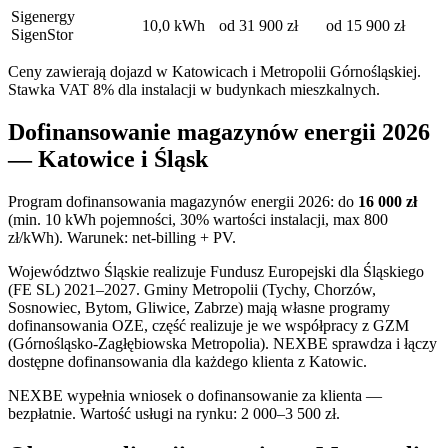
Sigenergy
10,0 kWh
od 31 900 zł
od 15 900 zł
SigenStor
Ceny zawierają dojazd w Katowicach i Metropolii Górnośląskiej.
Stawka VAT 8% dla instalacji w budynkach mieszkalnych.
Dofinansowanie magazynów energii 2026
— Katowice i Śląsk
Program dofinansowania magazynów energii 2026: do
16 000 zł
(min. 10 kWh pojemności, 30% wartości instalacji, max 800
zł/kWh). Warunek: net-billing + PV.
Województwo Śląskie realizuje Fundusz Europejski dla Śląskiego
(FE SL) 2021–2027. Gminy Metropolii (Tychy, Chorzów,
Sosnowiec, Bytom, Gliwice, Zabrze) mają własne programy
dofinansowania OZE, część realizuje je we współpracy z GZM
(Górnośląsko-Zagłębiowska Metropolia). NEXBE sprawdza i łączy
dostępne dofinansowania dla każdego klienta z Katowic.
NEXBE wypełnia wniosek o dofinansowanie za klienta —
bezpłatnie. Wartość usługi na rynku: 2 000–3 500 zł.