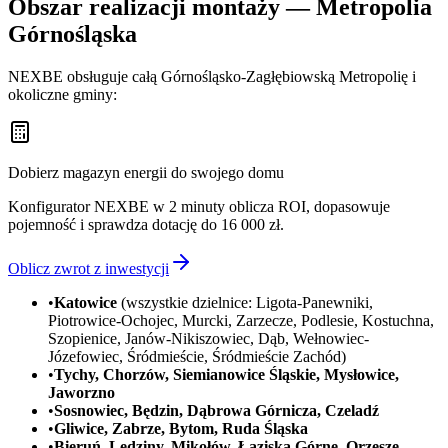
Obszar realizacji montaży — Metropolia
Górnośląska
NEXBE obsługuje całą Górnośląsko-Zagłębiowską Metropolię i
okoliczne gminy:
Dobierz magazyn energii do swojego domu
Konfigurator NEXBE w 2 minuty oblicza ROI, dopasowuje
pojemność i sprawdza dotację do 16 000 zł.
Oblicz zwrot z inwestycji
•
Katowice
(wszystkie dzielnice: Ligota-Panewniki,
Piotrowice-Ochojec, Murcki, Zarzecze, Podlesie, Kostuchna,
Szopienice, Janów-Nikiszowiec, Dąb, Wełnowiec-
Józefowiec, Śródmieście, Śródmieście Zachód)
•
Tychy, Chorzów, Siemianowice Śląskie, Mysłowice,
Jaworzno
•
Sosnowiec, Będzin, Dąbrowa Górnicza, Czeladź
•
Gliwice, Zabrze, Bytom, Ruda Śląska
•
Bieruń, Lędziny, Mikołów, Łaziska Górne, Orzesze