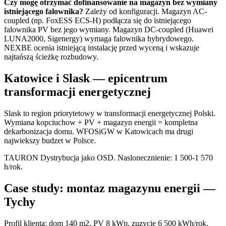
Czy mogę otrzymać dofinansowanie na magazyn bez wymiany
istniejącego falownika?
Zależy od konfiguracji. Magazyn AC-
coupled (np. FoxESS ECS-H) podłącza się do istniejącego
falownika PV bez jego wymiany. Magazyn DC-coupled (Huawei
LUNA2000, Sigenergy) wymaga falownika hybrydowego.
NEXBE ocenia istniejącą instalację przed wyceną i wskazuje
najtańszą ścieżkę rozbudowy.
Katowice i Slask — epicentrum
transformacji energetycznej
Slask to region priorytetowy w transformacji energetycznej Polski.
Wymiana kopciuchow + PV + magazyn energii = kompletna
dekarbonizacja domu. WFOSiGW w Katowicach ma drugi
najwiekszy budzet w Polsce.
TAURON Dystrybucja jako OSD. Naslonecznienie: 1 500-1 570
h/rok.
Case study: montaz magazynu energii —
Tychy
Profil klienta: dom 140 m2, PV 8 kWp, zuzycie 6 500 kWh/rok,