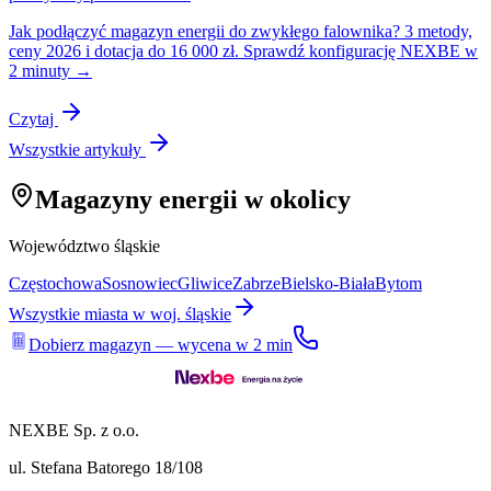
Jak podłączyć magazyn energii do zwykłego falownika? 3 metody,
ceny 2026 i dotacja do 16 000 zł. Sprawdź konfigurację NEXBE w
2 minuty →
Czytaj
Wszystkie artykuły
Magazyny energii w okolicy
Województwo
śląskie
Częstochowa
Sosnowiec
Gliwice
Zabrze
Bielsko-Biała
Bytom
Wszystkie miasta w woj.
śląskie
Dobierz magazyn — wycena w 2 min
NEXBE Sp. z o.o.
ul. Stefana Batorego 18/108