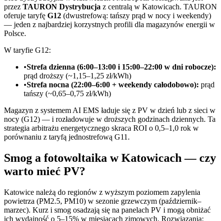
przez
TAURON Dystrybucja
z centralą w Katowicach. TAURON
oferuje taryfę
G12
(dwustrefową: tańszy prąd w nocy i weekendy)
— jeden z najbardziej korzystnych profili dla magazynów energii w
Polsce.
W taryfie G12:
•
Strefa dzienna (6:00–13:00 i 15:00–22:00 w dni robocze):
prąd droższy (~1,15–1,25 zł/kWh)
•
Strefa nocna (22:00–6:00 + weekendy całodobowo):
prąd
tańszy (~0,65–0,75 zł/kWh)
Magazyn z systemem AI EMS ładuje się z PV w dzień lub z sieci w
nocy (G12) — i rozładowuje w droższych godzinach dziennych. Ta
strategia arbitrażu energetycznego skraca ROI o 0,5–1,0 rok w
porównaniu z taryfą jednostrefową G11.
Smog a fotowoltaika w Katowicach — czy
warto mieć PV?
Katowice należą do regionów z wyższym poziomem zapylenia
powietrza (PM2.5, PM10) w sezonie grzewczym (październik–
marzec). Kurz i smog osadzają się na panelach PV i mogą obniżać
ich wydajność o 5–15% w miesiącach zimowych. Rozwiązania: