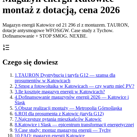
montaż z dotacją, cena 2026
Magazyn energii Katowice od 21 296 zl z montazem. TAURON,
dotacje antysmogowe WFOSiGW. Case study z Tychow.
Dofinansowanie + STOP SMOG. NEXBE.
Czego się dowiesz
1
.
TAURON Dystrybucja i taryfa G12 — szansa dla
prosumentów w Katowicach
2
.
Smog a fotowoltaika w Katowicach — czy warto mieć PV?
3
.
Ile kosztuje magazyn energii w Katowicach?
4
.
Dofinansowanie magazynów energii 2026 — Katowice i
Śląsk
5
.
Obszar realizacji montaży — Metropolia Górnośląska
6
.
ROI dla prosumenta z Katowic (taryfa G12)
7
.
Najczęstsze pytania mieszkańców Katowic
8
.
Katowice i Slask — epicentrum transformacji energetycznej
9
.
Case study: montaz magazynu energii — Tychy
10
.
FAQ: magazyn energii Katowice