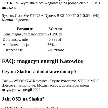
TAURON. Wymiana pieca weglowego na pompe ciepla + PV +
magazyn.
System: GoodWe ET G2 + Dyness BX51100 T10 (10.65 kWh).
Montaz: 6 godzin.
Parametr
Wartosc
Cena magazynu z montazem
21 296 zl
Dofinansowanie
-6 389 zl
Autokonsumpcja
66%
Oszczednosc
240 zl/msc
FAQ: magazyn energii Katowice
Czy na Slasku sa dodatkowe dotacje?
Tak — WFOSiGW Katowice: Czyste Powietrze, STOP SMOG,
dotacje antysmogowe. Mozna laczyc z dofinansowaniem
magazynow energii 2026.
Jaki OSD na Slasku?