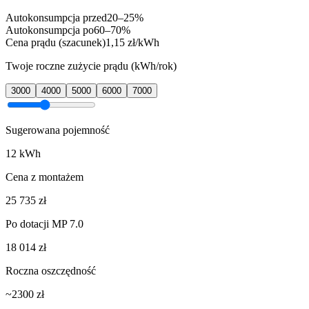
Autokonsumpcja przed
20–25%
Autokonsumpcja po
60–70%
Cena prądu (szacunek)
1,15 zł/kWh
Twoje roczne zużycie prądu (kWh/rok)
3000
4000
5000
6000
7000
Sugerowana pojemność
12
kWh
Cena z montażem
25 735
zł
Po dotacji MP 7.0
18 014
zł
Roczna oszczędność
~
2300
zł