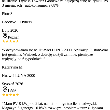
na stronie. Dyness Tower z GoodWe za najlepszą cenę na rynku. Po
3 miesiącach - autokonsumpcja 68%.
”
Piotr S.
GoodWe + Dyness
Luty 2026
Poznań
“
Zdecydowałam się na Huawei LUNA 2000. Aplikacja FusionSolar
jest genialna. Wniosek o dotację złożyli za mnie, pieniądze
wpłynęły po 6 tygodniach.
”
Katarzyna M.
Huawei LUNA 2000
Styczeń 2026
Łódź
“
Mam PV 8 kWp od 2 lat, na net-billingu traciłem nadwyżki.
Magazyn Sigenergy 10 kWh rozwiązał problem - teraz zużywam