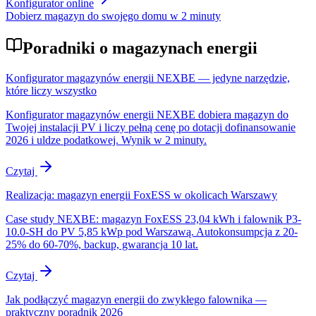
Konfigurator online
Dobierz magazyn do swojego domu w 2 minuty
Poradniki o magazynach energii
Konfigurator magazynów energii NEXBE — jedyne narzędzie,
które liczy wszystko
Konfigurator magazynów energii NEXBE dobiera magazyn do
Twojej instalacji PV i liczy pełną cenę po dotacji dofinansowanie
2026 i uldze podatkowej. Wynik w 2 minuty.
Czytaj
Realizacja: magazyn energii FoxESS w okolicach Warszawy
Case study NEXBE: magazyn FoxESS 23,04 kWh i falownik P3-
10.0-SH do PV 5,85 kWp pod Warszawą. Autokonsumpcja z 20-
25% do 60-70%, backup, gwarancja 10 lat.
Czytaj
Jak podłączyć magazyn energii do zwykłego falownika —
praktyczny poradnik 2026