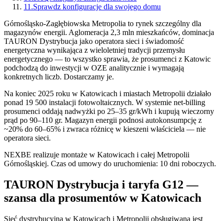
11
.
Sprawdz konfiguracje dla swojego domu
Górnośląsko-Zagłębiowska Metropolia to rynek szczególny dla
magazynów energii. Aglomeracja 2,3 mln mieszkańców, dominacja
TAURON Dystrybucja jako operatora sieci i świadomość
energetyczna wynikająca z wieloletniej tradycji przemysłu
energetycznego — to wszystko sprawia, że prosumenci z Katowic
podchodzą do inwestycji w OZE analitycznie i wymagają
konkretnych liczb. Dostarczamy je.
Na koniec 2025 roku w Katowicach i miastach Metropolii działało
ponad 19 500 instalacji fotowoltaicznych. W systemie net-billing
prosumenci oddają nadwyżki po 25–35 gr/kWh i kupują wieczorny
prąd po 90–110 gr. Magazyn energii podnosi autokonsumpcję z
~20% do 60–65% i zwraca różnicę w kieszeni właściciela — nie
operatora sieci.
NEXBE realizuje montaże w Katowicach i całej Metropolii
Górnośląskiej. Czas od umowy do uruchomienia: 10 dni roboczych.
TAURON Dystrybucja i taryfa G12 —
szansa dla prosumentów w Katowicach
Sieć dystrybucyjna w Katowicach i Metropolii obsługiwana jest