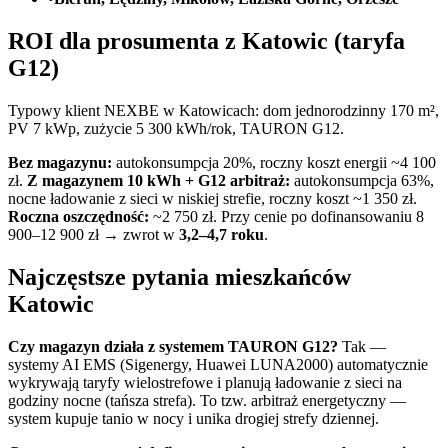
ROI dla prosumenta z Katowic (taryfa
G12)
Typowy klient NEXBE w Katowicach: dom jednorodzinny 170 m²,
PV 7 kWp, zużycie 5 300 kWh/rok, TAURON G12.
Bez magazynu:
autokonsumpcja 20%, roczny koszt energii ~4 100
zł.
Z magazynem 10 kWh + G12 arbitraż:
autokonsumpcja 63%,
nocne ładowanie z sieci w niskiej strefie, roczny koszt ~1 350 zł.
Roczna oszczędność:
~2 750 zł. Przy cenie po dofinansowaniu 8
900–12 900 zł → zwrot w
3,2–4,7 roku
.
Najczęstsze pytania mieszkańców
Katowic
Czy magazyn działa z systemem TAURON G12?
Tak —
systemy AI EMS (Sigenergy, Huawei LUNA2000) automatycznie
wykrywają taryfy wielostrefowe i planują ładowanie z sieci na
godziny nocne (tańsza strefa). To tzw. arbitraż energetyczny —
system kupuje tanio w nocy i unika drogiej strefy dziennej.