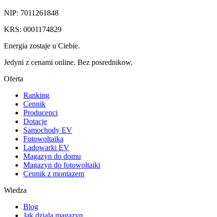
NIP: 7011261848
KRS: 0001174829
Energia zostaje u Ciebie.
Jedyni z cenami online. Bez posrednikow.
Oferta
Ranking
Cennik
Producenci
Dotacje
Samochody EV
Fotowoltaika
Ladowarki EV
Magazyn do domu
Magazyn do fotowoltaiki
Cennik z montazem
Wiedza
Blog
Jak dziala magazyn