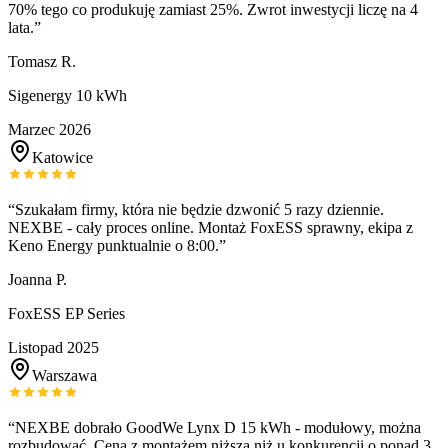
70% tego co produkuję zamiast 25%. Zwrot inwestycji liczę na 4
lata.
”
Tomasz R.
Sigenergy 10 kWh
Marzec 2026
Katowice
“
Szukałam firmy, która nie będzie dzwonić 5 razy dziennie.
NEXBE - cały proces online. Montaż FoxESS sprawny, ekipa z
Keno Energy punktualnie o 8:00.
”
Joanna P.
FoxESS EP Series
Listopad 2025
Warszawa
“
NEXBE dobrało GoodWe Lynx D 15 kWh - modułowy, można
rozbudować. Cena z montażem niższa niż u konkurencji o ponad 3