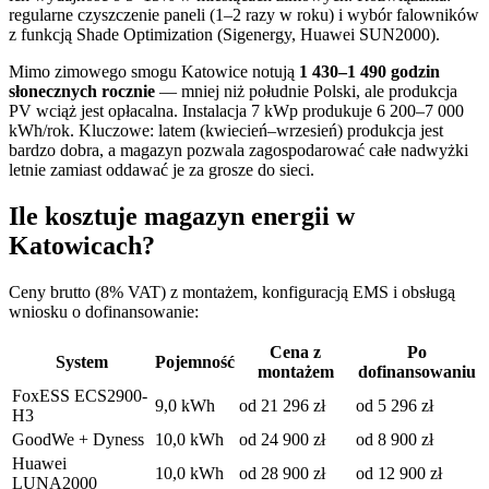
regularne czyszczenie paneli (1–2 razy w roku) i wybór falowników
z funkcją Shade Optimization (Sigenergy, Huawei SUN2000).
Mimo zimowego smogu Katowice notują
1 430–1 490 godzin
słonecznych rocznie
— mniej niż południe Polski, ale produkcja
PV wciąż jest opłacalna. Instalacja 7 kWp produkuje 6 200–7 000
kWh/rok. Kluczowe: latem (kwiecień–wrzesień) produkcja jest
bardzo dobra, a magazyn pozwala zagospodarować całe nadwyżki
letnie zamiast oddawać je za grosze do sieci.
Ile kosztuje magazyn energii w
Katowicach?
Ceny brutto (8% VAT) z montażem, konfiguracją EMS i obsługą
wniosku o dofinansowanie:
Cena z
Po
System
Pojemność
montażem
dofinansowaniu
FoxESS ECS2900-
9,0 kWh
od 21 296 zł
od 5 296 zł
H3
GoodWe + Dyness
10,0 kWh
od 24 900 zł
od 8 900 zł
Huawei
10,0 kWh
od 28 900 zł
od 12 900 zł
LUNA2000