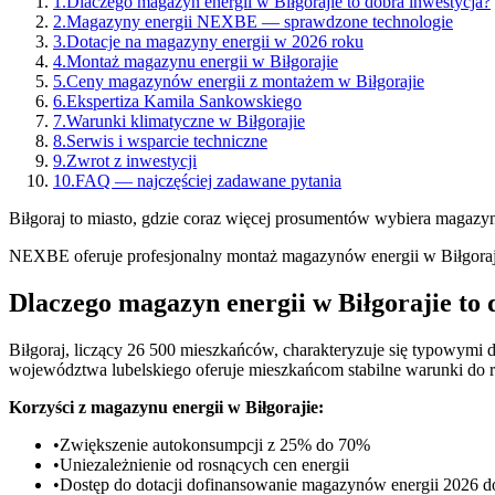
1
.
Dlaczego magazyn energii w Biłgorajie to dobra inwestycja?
2
.
Magazyny energii NEXBE — sprawdzone technologie
3
.
Dotacje na magazyny energii w 2026 roku
4
.
Montaż magazynu energii w Biłgorajie
5
.
Ceny magazynów energii z montażem w Biłgorajie
6
.
Ekspertiza Kamila Sankowskiego
7
.
Warunki klimatyczne w Biłgorajie
8
.
Serwis i wsparcie techniczne
9
.
Zwrot z inwestycji
10
.
FAQ — najczęściej zadawane pytania
Biłgoraj to miasto, gdzie coraz więcej prosumentów wybiera magazyn 
NEXBE oferuje profesjonalny montaż magazynów energii w Biłgorajie 
Dlaczego magazyn energii w Biłgorajie to 
Biłgoraj, liczący 26 500 mieszkańców, charakteryzuje się typowymi
województwa lubelskiego oferuje mieszkańcom stabilne warunki do 
Korzyści z magazynu energii w Biłgorajie:
•
Zwiększenie autokonsumpcji z 25% do 70%
•
Uniezależnienie od rosnących cen energii
•
Dostęp do dotacji dofinansowanie magazynów energii 2026 