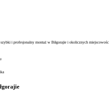
szybki i profesjonalny montaż w Biłgorajie i okolicznych miejscowoś
u
ika
łgorajie