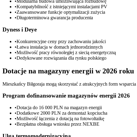
•
Modularna budowa umożliwiająca rozbudowę
•
Kompatybilność z istniejącymi instalacjami PV
•
Zaawansowane funkcje optymalizacji zużycia
•
Długoterminowa gwarancja producenta
Dyness i Deye
•
Konkurencyjne ceny przy zachowaniu jakości
•
Łatwa instalacja w domach jednorodzinnych
•
Możliwość pracy równoległej z siecią energetyczną
•
Dedykowane rozwiązania dla rynku polskiego
Dotacje na magazyny energii w 2026 roku
Mieszkańcy Biłgoraja mogą skorzystać z atrakcyjnych form wsparcia
Program dofinansowanie magazynów energii 2026
•
Dotacja do 16 000 PLN na magazyn energii
•
Dodatkowe 2000 PLN za demontaż kopciucha
•
Możliwość łączenia z dotacją na fotowoltaikę
•
Bezpłatna obsługa wniosku przez NEXBE
Ulga termomodernizacyjna