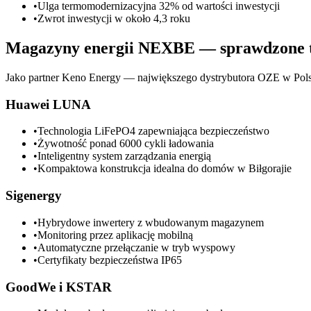
•
Ulga termomodernizacyjna 32% od wartości inwestycji
•
Zwrot inwestycji w około 4,3 roku
Magazyny energii NEXBE — sprawdzone t
Jako partner Keno Energy — największego dystrybutora OZE w Po
Huawei LUNA
•
Technologia LiFePO4 zapewniająca bezpieczeństwo
•
Żywotność ponad 6000 cykli ładowania
•
Inteligentny system zarządzania energią
•
Kompaktowa konstrukcja idealna do domów w Biłgorajie
Sigenergy
•
Hybrydowe inwertery z wbudowanym magazynem
•
Monitoring przez aplikację mobilną
•
Automatyczne przełączanie w tryb wyspowy
•
Certyfikaty bezpieczeństwa IP65
GoodWe i KSTAR