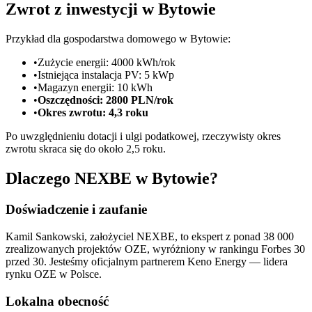
Zwrot z inwestycji w Bytowie
Przykład dla gospodarstwa domowego w Bytowie:
•
Zużycie energii: 4000 kWh/rok
•
Istniejąca instalacja PV: 5 kWp
•
Magazyn energii: 10 kWh
•
Oszczędności: 2800 PLN/rok
•
Okres zwrotu: 4,3 roku
Po uwzględnieniu dotacji i ulgi podatkowej, rzeczywisty okres
zwrotu skraca się do około 2,5 roku.
Dlaczego NEXBE w Bytowie?
Doświadczenie i zaufanie
Kamil Sankowski, założyciel NEXBE, to ekspert z ponad 38 000
zrealizowanych projektów OZE, wyróżniony w rankingu Forbes 30
przed 30. Jesteśmy oficjalnym partnerem Keno Energy — lidera
rynku OZE w Polsce.
Lokalna obecność