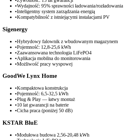
•
Żywotność: 15 lat gwarancji
•
Wydajność: 95% sprawności ładowania/rozładowania
•
Inteligentny system zarządzania energią
•
Kompatybilność z istniejącymi instalacjami PV
Sigenergy
•
Hybrydowy falownik z wbudowanym magazynem
•
Pojemność: 12,8-25,6 kWh
•
Zaawansowana technologia LiFePO4
•
Aplikacja mobilna do monitorowania
•
Możliwość pracy wyspowej
GoodWe Lynx Home
•
Kompaktowa konstrukcja
•
Pojemność: 6,5-32,5 kWh
•
Plug & Play — łatwy montaż
•
10 lat gwarancji na baterie
•
Cicha praca (poniżej 50 dB)
KSTAR BluE
•
Modułowa budowa 2,56-20,48 kWh