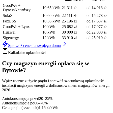
GoodWe +
10.65
kWh
21 311
zł
od
14 918
zł
Dyness
Najtańszy
SolaX
10.60
kWh
22 111
zł
od
15 478
zł
FoxESS
10.36
kWh
25 196
zł
od
17 637
zł
GoodWe + Lynx
10
kWh
25 682
zł
od
17 977
zł
Huawei
10
kWh
30 000
zł
od
22 000
zł
Sigenergy
12
kWh
33 910
zł
od
25 910
zł
Sprawdź cenę dla swojego domu
Kalkulator opłacalności
Czy magazyn energii
opłaca się w
Bytowie
?
Wpisz roczne zużycie prądu i sprawdź szacunkową opłacalność
instalacji magazynu energii z dofinansowaniem magazynów energii
2026.
Autokonsumpcja przed
20–25%
Autokonsumpcja po
60–70%
Cena prądu (szacunek)
1,15 zł/kWh