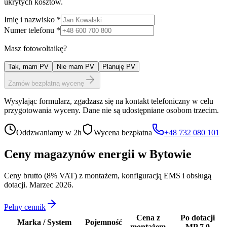
ukrytych kosztów.
Imię i nazwisko *
Numer telefonu *
Masz fotowoltaikę?
Tak, mam PV
Nie mam PV
Planuję PV
Zamów bezpłatną wycenę
Wysyłając formularz, zgadzasz się na kontakt telefoniczny w celu
przygotowania wyceny. Dane nie są udostępniane osobom trzecim.
Oddzwaniamy w 2h
Wycena bezpłatna
+48 732 080 101
Ceny magazynów energii w
Bytowie
Ceny brutto (8% VAT) z montażem, konfiguracją EMS i obsługą
dotacji. Marzec 2026.
Pełny cennik
Cena z
Po dotacji
Marka / System
Pojemność
montażem
MP 7.0