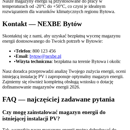
Nasze magazyny energii są przystosowane do pracy w
temperaturach od -20°C do +50°C, co czyni je idealnym
rozwiązaniem dla warunków klimatycznych regionu Bytowa.
Kontakt — NEXBE Bytów
Skontaktuj się z nami, aby uzyskać bezpłatną wycenę magazynu
energii dostosowanego do Twoich potrzeb w Bytowie:
•
Telefon
: 800 123 456
•
Email
:
bytow@nexbe.pl
•
Wizyta techniczna
: bezpłatna na terenie Bytowa i okolic
Nasz doradca przeprowadzi analizę Twojego zużycia energii, oceni
istniejącą instalację PV i zaproponuje optymalny magazyn energii.
Zajmiemy się również kompletną obsługą wniosku o dotację
dofinansowanie magazynów energii 2026.
FAQ — najczęściej zadawane pytania
Czy mogę zainstalować magazyn energii do
istniejącej instalacji PV?
Tak, wszystkie nasze magazyny energii można dobudować do