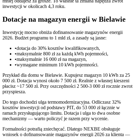
mniej oddajesz za grosze. To właśnie ta zmiana napędza zwrot
inwestycji w okolicach 4,3 roku.
Dotacje na magazyn energii w Bielawie
Inwestycję mocno obniża dofinansowanie magazynów energii
2026. Budżet programu to 1 mld zł, a zasady są jasne:
•
dotacja do 30% kosztów kwalifikowanych,
•
maksymalnie 800 zł za każdą kWh pojemności,
•
maksymalnie 16 000 zł na magazyn,
•
wymagane minimum 10 kWh pojemności.
Przykład dla domu w Bielawie. Kupujesz magazyn 10 kWh za 25
000 zł. Dotacja wynosi około 7 500 zł. Realnie z własnej kieszeni
płacisz ~17 500 zł. Przy oszczędności 2 500-3 000 zł rocznie zwrot
przyspiesza.
Do tego dochodzi ulga termomodernizacyjna. Odliczasz 32%
kosztów inwestycji od podstawy PIT, do 53 000 zł łącznie w
ramach przysługującego limitu. Dotacja i ulga to dwa osobne
mechanizmy — warto policzyć je razem przy wycenie.
Formalności potrafią zniechęcać. Dlatego NEXBE obsługuje
wniosek o dofinansowanie magazynów energii 2026 za klienta —