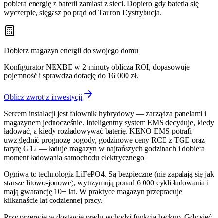
pobiera energię z baterii zamiast z sieci. Dopiero gdy bateria się
wyczerpie, sięgasz po prąd od Tauron Dystrybucja.
Dobierz magazyn energii do swojego domu
Konfigurator NEXBE w 2 minuty oblicza ROI, dopasowuje
pojemność i sprawdza dotację do 16 000 zł.
Oblicz zwrot z inwestycji
Sercem instalacji jest falownik hybrydowy — zarządza panelami i
magazynem jednocześnie. Inteligentny system EMS decyduje, kiedy
ładować, a kiedy rozładowywać baterię. KENO EMS potrafi
uwzględnić prognozę pogody, godzinowe ceny RCE z TGE oraz
taryfę G12 — ładuje magazyn w najtańszych godzinach i dobiera
moment ładowania samochodu elektrycznego.
Ogniwa to technologia LiFePO4. Są bezpieczne (nie zapalają się jak
starsze litowo-jonowe), wytrzymują ponad 6 000 cykli ładowania i
mają gwarancję 10+ lat. W praktyce magazyn przepracuje
kilkanaście lat codziennej pracy.
Przy przerwie w dostawie prądu wchodzi funkcja backup. Gdy sieć