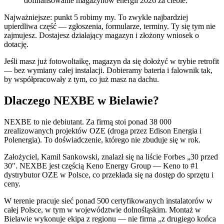
dofinansowanie magazynów energii 2026 za ciebie.
Najważniejsze: punkt 5 robimy my. To zwykle najbardziej
upierdliwa część — zgłoszenia, formularze, terminy. Ty się tym nie
zajmujesz. Dostajesz działający magazyn i złożony wniosek o
dotację.
Jeśli masz już fotowoltaikę, magazyn da się dołożyć w trybie retrofit
— bez wymiany całej instalacji. Dobieramy bateria i falownik tak,
by współpracowały z tym, co już masz na dachu.
Dlaczego NEXBE w Bielawie?
NEXBE to nie debiutant. Za firmą stoi ponad 38 000
zrealizowanych projektów OZE (droga przez Edison Energia i
Polenergia). To doświadczenie, którego nie zbuduje się w rok.
Założyciel, Kamil Sankowski, znalazł się na liście Forbes „30 przed
30". NEXBE jest częścią Keno Energy Group — Keno to #1
dystrybutor OZE w Polsce, co przekłada się na dostęp do sprzętu i
ceny.
W terenie pracuje sieć ponad 500 certyfikowanych instalatorów w
całej Polsce, w tym w województwie dolnośląskim. Montaż w
Bielawie wykonuje ekipa z regionu — nie firma „z drugiego końca