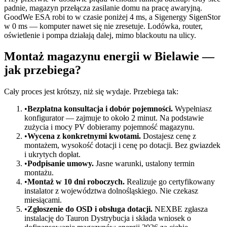
padnie, magazyn przełącza zasilanie domu na pracę awaryjną.
GoodWe ESA robi to w czasie poniżej 4 ms, a Sigenergy SigenStor
w 0 ms — komputer nawet się nie zresetuje. Lodówka, router,
oświetlenie i pompa działają dalej, mimo blackoutu na ulicy.
Montaż magazynu energii w Bielawie —
jak przebiega?
Cały proces jest krótszy, niż się wydaje. Przebiega tak:
•
Bezpłatna konsultacja i dobór pojemności.
Wypełniasz
konfigurator — zajmuje to około 2 minut. Na podstawie
zużycia i mocy PV dobieramy pojemność magazynu.
•
Wycena z konkretnymi kwotami.
Dostajesz cenę z
montażem, wysokość dotacji i cenę po dotacji. Bez gwiazdek
i ukrytych dopłat.
•
Podpisanie umowy.
Jasne warunki, ustalony termin
montażu.
•
Montaż w 10 dni roboczych.
Realizuje go certyfikowany
instalator z województwa dolnośląskiego. Nie czekasz
miesiącami.
•
Zgłoszenie do OSD i obsługa dotacji.
NEXBE zgłasza
instalację do Tauron Dystrybucja i składa wniosek o