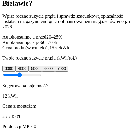
Bielawie
?
Wpisz roczne zużycie prądu i sprawdź szacunkową opłacalność
instalacji magazynu energii z dofinansowaniem magazynów energii
2026.
Autokonsumpcja przed
20–25%
Autokonsumpcja po
60–70%
Cena prądu (szacunek)
1,15 zł/kWh
Twoje roczne zużycie prądu (kWh/rok)
3000
4000
5000
6000
7000
Sugerowana pojemność
12
kWh
Cena z montażem
25 735
zł
Po dotacji MP 7.0