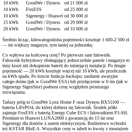
10 kWh
GoodWe / Dyness
od 21 000 zł
10 kWh
FoxESS
od 25 000 zł
10 kWh
Sigenergy / Huawei
od 30 000 zł
15 kWh
GoodWe / Dyness
od 29 000 zł
20 kWh
GoodWe / Dyness
od 33 000 zł
Średnio licząc, kilowatogodzina pojemności kosztuje 1 600-2 500 zł
— im większy magazyn, tym taniej za jednostkę.
Co wpływa na końcową cenę? Po pierwsze sam falownik.
Falownik hybrydowy obsługujący jednocześnie panele i magazyn to
inny koszt niż dokupienie baterii do istniejącej instalacji. Po drugie
pojemność — 20 kWh kosztuje więcej niż 10 kWh, ale przelicznik
na kWh spada. Po trzecie funkcja backupu: zasilanie awaryjne
całego domu (jak w GoodWe ESA) lub przełączenie w 0 ms (jak w
Sigenergy SigenStor) podnosi cenę względem prostszego
rozwiązania.
Tańszy próg to GoodWe Lynx Home F oraz Dyness BX51100 —
bateria LiFePO4, do której dobiera się falownik. Środek półki
zajmuje FoxESS z baterią Energy Cube ECS i falownikiem P3-SH.
Premium to Huawei LUNA2000 z gwarancją do 15 lat oraz
Sigenergy dla domów z autem elektrycznym. Budżetowo wchodzi
też KSTAR BluE-S. Wszystkie ceny w tabeli to kwoty z montażem