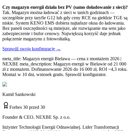
Czy magazyn energii działa bez PV (samo doładowanie z sieci)?
Tak. Magazyn można ładować z sieci w tanich godzinach —
szczególnie przy taryfie G12 lub gdy ceny RCE na giełdzie TGE są
niskie. System KENO EMS dobiera najtańsze okna do ładowania.
Bez paneli oszczędności są mniejsze, ale rozwiązanie ma sens jako
zabezpieczenie i bufor cenowy. Największą korzyść daje jednak
połączenie magazynu z fotowoltaiką.
Sprawdź swoją konfigurację →
meta_title: Magazyn energii Bielawa — cena z montażem 2026 |
NEXBE meta_description: Magazyn energii w Bielawie od 21 000
zł z montażem. Dofinansowanie 2026 do 16 000 zł, ROI ~4,3 roku.
Montaż w 10 dni, wniosek gratis. Sprawdź konfigurator.
Kamil Sankowski
Forbes 30 przed 30
Founder & CEO, NEXBE Sp. z o.o.
Inżynier Technologii Energii Odnawialnej. Lider Transformacji