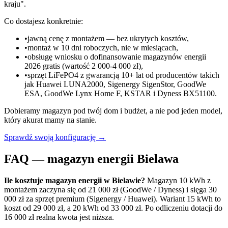
kraju".
Co dostajesz konkretnie:
•
jawną cenę z montażem — bez ukrytych kosztów,
•
montaż w 10 dni roboczych, nie w miesiącach,
•
obsługę wniosku o dofinansowanie magazynów energii
2026 gratis (wartość 2 000-4 000 zł),
•
sprzęt LiFePO4 z gwarancją 10+ lat od producentów takich
jak Huawei LUNA2000, Sigenergy SigenStor, GoodWe
ESA, GoodWe Lynx Home F, KSTAR i Dyness BX51100.
Dobieramy magazyn pod twój dom i budżet, a nie pod jeden model,
który akurat mamy na stanie.
Sprawdź swoją konfigurację →
FAQ — magazyn energii Bielawa
Ile kosztuje magazyn energii w Bielawie?
Magazyn 10 kWh z
montażem zaczyna się od 21 000 zł (GoodWe / Dyness) i sięga 30
000 zł za sprzęt premium (Sigenergy / Huawei). Wariant 15 kWh to
koszt od 29 000 zł, a 20 kWh od 33 000 zł. Po odliczeniu dotacji do
16 000 zł realna kwota jest niższa.