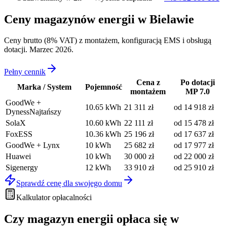
Ceny magazynów energii w
Bielawie
Ceny brutto (8% VAT) z montażem, konfiguracją EMS i obsługą
dotacji. Marzec 2026.
Pełny cennik
Cena z
Po dotacji
Marka / System
Pojemność
montażem
MP 7.0
GoodWe +
10.65
kWh
21 311
zł
od
14 918
zł
Dyness
Najtańszy
SolaX
10.60
kWh
22 111
zł
od
15 478
zł
FoxESS
10.36
kWh
25 196
zł
od
17 637
zł
GoodWe + Lynx
10
kWh
25 682
zł
od
17 977
zł
Huawei
10
kWh
30 000
zł
od
22 000
zł
Sigenergy
12
kWh
33 910
zł
od
25 910
zł
Sprawdź cenę dla swojego domu
Kalkulator opłacalności
Czy magazyn energii
opłaca się w