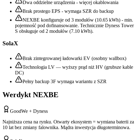
Dwa oddzielne urządzenia - więcej okablowania
Brak prostego EPS - wymaga SZR do backup
NEXBE konfiguruje od 3 modułów (10.65 kWh) - min.
pojemność pod dofinansowanie. Technicznie Dyness Tower
S obsługuje od 2 modułów (7.10 kWh).
SolaX
Brak zintegrowanej ładowarki EV (osobny wallbox)
Technologia LV — wyższy prąd niż HV (grubsze kable
DC)
Pełny backup 3F wymaga wariantu z SZR
Werdykt NEXBE
GoodWe + Dyness
Najniższa cena na rynku. Otwarty ekosystem = wymiana baterii za
10 lat bez zmiany falownika. Mądra inwestycja długoterminowa.