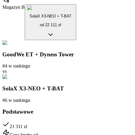
Magazyn B
SolaX X3-NEO + T-BAT
od
22 111
zł
GoodWe ET + Dyness Tower
#
4
w rankingu
vs
SolaX X3-NEO + T-BAT
#
6
w rankingu
Podstawowe
21 311 zl
Cena brutto od