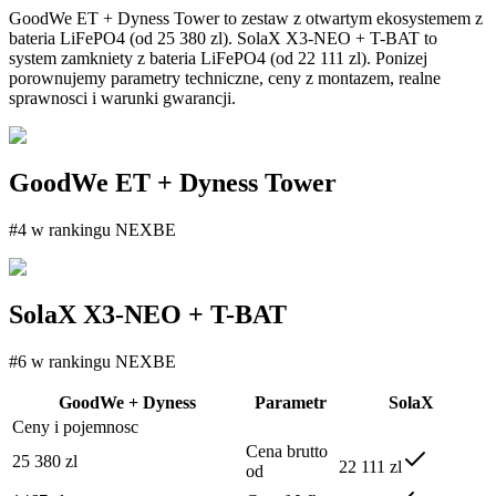
GoodWe ET + Dyness Tower
to
zestaw z otwartym ekosystemem
z
bateria
LiFePO4
(od
25 380
zl).
SolaX X3-NEO + T-BAT
to
system zamkniety
z bateria
LiFePO4
(od
22 111
zl). Ponizej
porownujemy parametry techniczne, ceny z montazem, realne
sprawnosci i warunki gwarancji.
GoodWe ET + Dyness Tower
#
4
w rankingu NEXBE
SolaX X3-NEO + T-BAT
#
6
w rankingu NEXBE
GoodWe + Dyness
Parametr
SolaX
Ceny i pojemnosc
Cena brutto
25 380 zl
22 111 zl
od