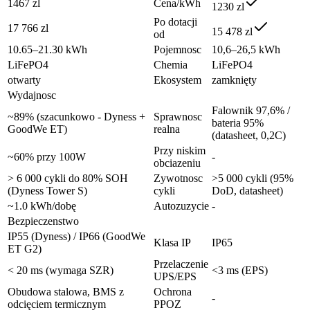
1467 zl
Cena/kWh
1230 zl
Po dotacji
17 766 zl
15 478 zl
od
10.65–21.30 kWh
Pojemnosc
10,6–26,5 kWh
LiFePO4
Chemia
LiFePO4
otwarty
Ekosystem
zamknięty
Wydajnosc
Falownik 97,6% /
~89% (szacunkowo - Dyness +
Sprawnosc
bateria 95%
GoodWe ET)
realna
(datasheet, 0,2C)
Przy niskim
~60% przy 100W
-
obciazeniu
> 6 000 cykli do 80% SOH
Zywotnosc
>5 000 cykli (95%
(Dyness Tower S)
cykli
DoD, datasheet)
~1.0 kWh/dobę
Autozuzycie
-
Bezpieczenstwo
IP55 (Dyness) / IP66 (GoodWe
Klasa IP
IP65
ET G2)
Przelaczenie
< 20 ms (wymaga SZR)
<3 ms (EPS)
UPS/EPS
Obudowa stalowa, BMS z
Ochrona
-
odcięciem termicznym
PPOZ