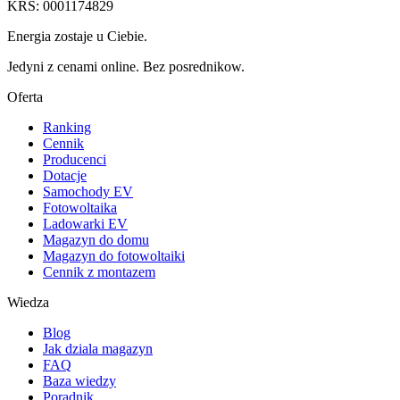
KRS: 0001174829
Energia zostaje u Ciebie.
Jedyni z cenami online. Bez posrednikow.
Oferta
Ranking
Cennik
Producenci
Dotacje
Samochody EV
Fotowoltaika
Ladowarki EV
Magazyn do domu
Magazyn do fotowoltaiki
Cennik z montazem
Wiedza
Blog
Jak dziala magazyn
FAQ
Baza wiedzy
Poradnik