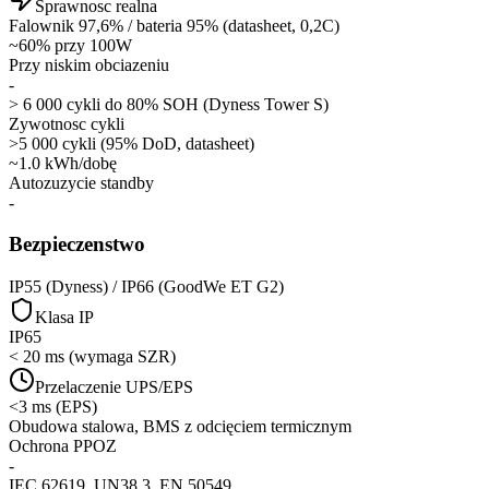
Sprawnosc realna
Falownik 97,6% / bateria 95% (datasheet, 0,2C)
~60% przy 100W
Przy niskim obciazeniu
-
> 6 000 cykli do 80% SOH (Dyness Tower S)
Zywotnosc cykli
>5 000 cykli (95% DoD, datasheet)
~1.0 kWh/dobę
Autozuzycie standby
-
Bezpieczenstwo
IP55 (Dyness) / IP66 (GoodWe ET G2)
Klasa IP
IP65
< 20 ms (wymaga SZR)
Przelaczenie UPS/EPS
<3 ms (EPS)
Obudowa stalowa, BMS z odcięciem termicznym
Ochrona PPOZ
-
IEC 62619, UN38.3, EN 50549