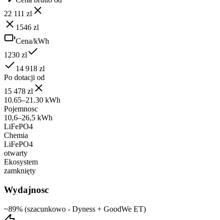
22 111 zl
1546 zl
Cena/kWh
1230 zl
14 918 zl
Po dotacji od
15 478 zl
10.65–21.30 kWh
Pojemnosc
10,6–26,5 kWh
LiFePO4
Chemia
LiFePO4
otwarty
Ekosystem
zamknięty
Wydajnosc
~89% (szacunkowo - Dyness + GoodWe ET)