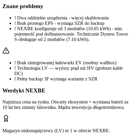
Znane problemy
!
Dwa oddzielne urządzenia - więcej okablowania
!
Brak prostego EPS - wymaga SZR do backup
!
NEXBE konfiguruje od 3 modułów (10.65 kWh) - min.
pojemność pod dofinansowanie. Technicznie Dyness Tower
S obsługuje od 2 modułów (7.10 kWh).
!
Brak zintegrowanej ładowarki EV (osobny wallbox)
!
Technologia LV — wyższy prąd niż HV (grubsze kable
DC)
!
Pełny backup 3F wymaga wariantu z SZR
Werdykt NEXBE
Najniższa cena na rynku. Otwarty ekosystem = wymiana baterii za
10 lat bez zmiany falownika. Mądra inwestycja długoterminowa.
Magazyn niskonapięciowy (LV) nr 1 w ofercie NEXBE.