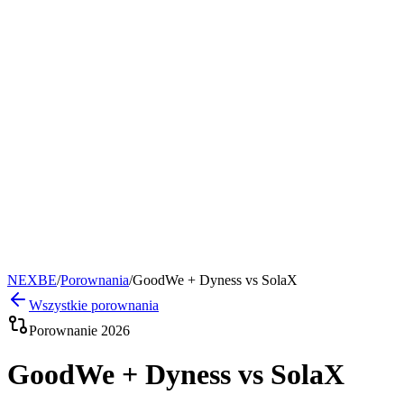
Oferta
Producenci
Wiedza
O nas
+48 732 080 101
Zadzwon
Panel klienta
Skonfiguruj swoj zestaw
Zadzwon
NEXBE
/
Porownania
/
GoodWe + Dyness
vs
SolaX
Wszystkie porownania
Porownanie 2026
GoodWe + Dyness
vs
SolaX