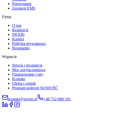
Porownania
Zeronest EMS
Firma
O nas
Realizacje
NEXBi
Kariera
Polityka prywatnosci
Regulamin
Wsparcie
Serwis i gwarancja
Moc przylaczeniowa
Finansowanie i raty
Kontakt
Oferta i cennik
Program poleceń
NOWOŚĆ
kontakt@nexbe.pl
+48 732 080 101