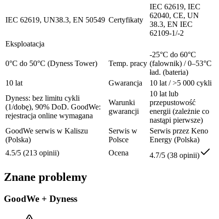
IEC 62619, IEC
62040, CE, UN
IEC 62619, UN38.3, EN 50549
Certyfikaty
38.3, EN IEC
62109-1/-2
Eksploatacja
-25°C do 60°C
0°C do 50°C (Dyness Tower)
Temp. pracy
(falownik) / 0–53°C
ład. (bateria)
10 lat
Gwarancja
10 lat / >5 000 cykli
10 lat lub
Dyness: bez limitu cykli
Warunki
przepustowość
(1/dobę), 90% DoD. GoodWe:
gwarancji
energii (zależnie co
rejestracja online wymagana
nastąpi pierwsze)
GoodWe serwis w Kaliszu
Serwis w
Serwis przez Keno
(Polska)
Polsce
Energy (Polska)
4.5/5 (213 opinii)
Ocena
4.7/5 (38 opinii)
Znane problemy
GoodWe + Dyness