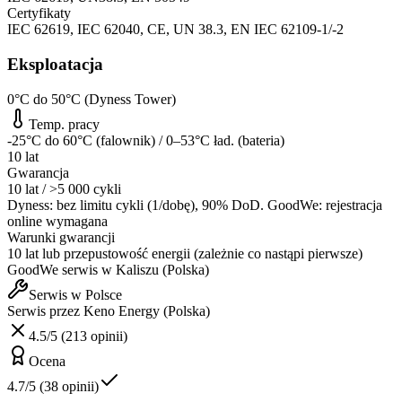
Certyfikaty
IEC 62619, IEC 62040, CE, UN 38.3, EN IEC 62109-1/-2
Eksploatacja
0°C do 50°C (Dyness Tower)
Temp. pracy
-25°C do 60°C (falownik) / 0–53°C ład. (bateria)
10 lat
Gwarancja
10 lat / >5 000 cykli
Dyness: bez limitu cykli (1/dobę), 90% DoD. GoodWe: rejestracja
online wymagana
Warunki gwarancji
10 lat lub przepustowość energii (zależnie co nastąpi pierwsze)
GoodWe serwis w Kaliszu (Polska)
Serwis w Polsce
Serwis przez Keno Energy (Polska)
4.5/5 (213 opinii)
Ocena
4.7/5 (38 opinii)