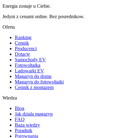
Energia zostaje u Ciebie.
Jedyni z cenami online. Bez posrednikow.
Oferta
Ranking
Cennik
Producenci
Dotacje
Samochody EV
Fotowoltaika
Ladowarki EV
Magazyn do domu
Magazyn do fotowoltaiki
Cennik z montazem
Wiedza
Blog
Jak dziala magazyn
FAQ
Baza wiedzy
Poradnik
Porownania