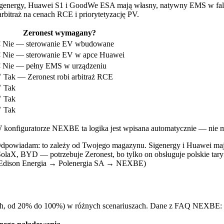
Sigenergy, Huawei S1 i GoodWe ESA mają własny, natywny EMS w fa
arbitraż na cenach RCE i priorytetyzację PV.
Zeronest wymagany?
 Nie — sterowanie EV wbudowane
 Nie — sterowanie EV w apce Huawei
 Nie — pełny EMS w urządzeniu
 Tak — Zeronest robi arbitraż RCE
 Tak
 Tak
 Tak
konfiguratorze NEXBE ta logika jest wpisana automatycznie — nie 
'. Odpowiadam: to zależy od Twojego magazynu. Sigenergy i Huawei ma
aX, BYD — potrzebuje Zeronest, bo tylko on obsługuje polskie tary
(Edison Energia → Polenergia SA → NEXBE)
Wh, od 20% do 100%) w różnych scenariuszach. Dane z FAQ NEXBE: