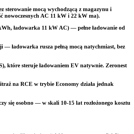
ez sterowanie mocą wychodzącą z magazynu i
zość nowoczesnych AC 11 kW i 22 kW ma).
60 kWh, ładowarka 11 kW AC) — pełne ładowanie od
cji — ładowarka rusza pełną mocą natychmiast, bez
, które steruje ładowaniem EV natywnie. Zeronest
rbitraż na RCE w trybie Economy działa jednak
zy się osobno — w skali 10-15 lat rozłożonego kosztu