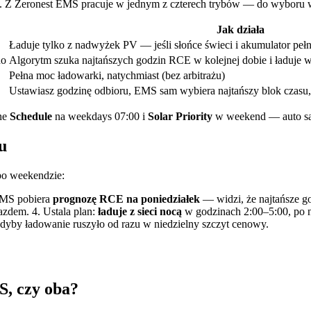
. Z Zeronest EMS pracuje w jednym z czterech trybów — do wyboru w 
Jak działa
Ładuje tylko z nadwyżek PV — jeśli słońce świeci i akumulator pełny
no
Algorytm szuka najtańszych godzin RCE w kolejnej dobie i ładuje 
Pełna moc ładowarki, natychmiast (bez arbitrażu)
Ustawiasz godzinę odbioru, EMS sam wybiera najtańszy blok czasu
one
Schedule
na weekdays 07:00 i
Solar Priority
w weekend — auto sa
u
po weekendzie:
 EMS pobiera
prognozę RCE na poniedziałek
— widzi, że najtańsze g
zdem. 4. Ustala plan:
ładuje z sieci nocą
w godzinach 2:00–5:00, po n
 gdyby ładowanie ruszyło od razu w niedzielny szczyt cenowy.
, czy oba?