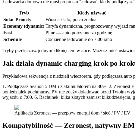
Ładowarka domowa nie musi po prostu "ładować, kiedy podłączysz"
Tryb
Kiedy używać
Solar Priority
Wiosna / lato, praca zdalna
Economy (dynamic)
Taryfa dynamiczna, prognozowany wyjazd ra
Fast
Pilne — auto potrzebne za godzinę
Schedule
Codzienne ładowanie do 7:00 rano
Tryby przełączasz jednym kliknięciem w apce. Możesz mieć ustawi
Jak działa dynamic charging krok po krok
Przykładowa sekwencja z niedzieli wieczorem, gdy podłączasz auto 
1. Podłączasz Sealion 5 DM-i z akumulatorem na 30%. 2. Zeronest
poniedziałek pochmurny, PV nie zdąży doładować przed Twoim wyja
wyjazdu o 7:00. 6. Rachunek: kilka złotych zamiast kilkudziesięciu,
Aplikacja Zeronest — przepływ energii dom / sieć / PV / EV
Kompatybilność — Zeronest, natywny EMS