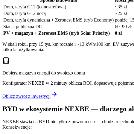
Sposób ładowania
Koszt pe
Dom, taryfa G11 (jednostrefowa)
~35 zł
Dom, taryfa G12 nocą
~25 zł
Dom, taryfa dynamiczna + Zeronest EMS (tryb Economy)
poniżej 1
Stacja publiczna DC
60–90 zł
PV + magazyn + Zeronest EMS (tryb Solar Priority)
0 zł
W skali roku, przy 15 tys. km rocznie i ~13 kWh/100 km, EV zużywa
kilku lat użytkowania.
Dobierz magazyn energii do swojego domu
Konfigurator NEXBE w 2 minuty oblicza ROI, dopasowuje pojemność
Oblicz zwrot z inwestycji
BYD w ekosystemie NEXBE — dlaczego ak
NEXBE stawia na BYD nie tylko z powodu cen — chodzi o technol
Konsekwencje: