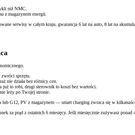
ykli niż NMC.
u z magazynem energii.
ane serwisy w całym kraju, gwarancja 6 lat na auto, 8 lat na akumula
aca
onomicznego.
 zwróci sprzętu.
raż nie działa bez różnicy cen.
ż to robi, drugi sterownik to koszt bez wartości.
ie leży po Twojej stronie.
 lub G12, PV z magazynem — smart charging zwraca się w kilkanaści
ek za prąd z ostatnich 6 miesięcy. Jeśli miesięcznie zużywasz ponad