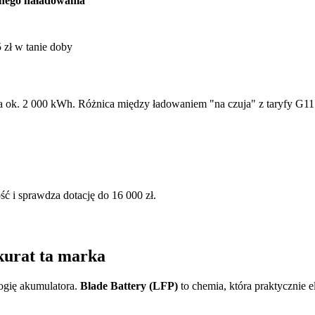
łnego naładowania
5 zł w tanie doby
 ok. 2 000 kWh. Różnica między ładowaniem "na czuja" z taryfy G11 a
 i sprawdza dotację do 16 000 zł.
urat ta marka
ogię akumulatora.
Blade Battery (LFP)
to chemia, która praktycznie