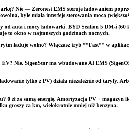
warkę? Nie — Zeronest EMS steruje ładowaniem poprz
dowolna, byle miała interfejs sterowania mocą (więks
eży od auta i mocy ładowarki. BYD Sealion 5 DM-i (
uje to okno w najtańszych godzinach nocnych.
gorytm ładuje wolno? Włączasz tryb **Fast** w aplika
ng EV? Nie. SigenStor ma wbudowane AI EMS (SigenOS)
ładowanie tylko z PV) działa niezależnie od taryfy. A
? 0 zł za samą energię. Amortyzacja PV + magazyn lic
lku groszy za km, wielokrotnie mniej niż benzyna.