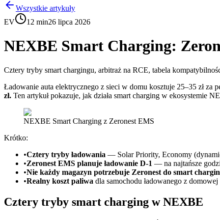
Wszystkie artykuły
EV
12 min
26 lipca 2026
NEXBE Smart Charging: Zerone
Cztery tryby smart chargingu, arbitraż na RCE, tabela kompatybiln
Ładowanie auta elektrycznego z sieci w domu kosztuje 25–35 zł za p
zł.
Ten artykuł pokazuje, jak działa smart charging w ekosystemie NE
NEXBE Smart Charging z Zeronest EMS
Krótko:
•
Cztery tryby ładowania
— Solar Priority, Economy (dynamic
•
Zeronest EMS planuje ładowanie D-1
— na najtańsze godzi
•
Nie każdy magazyn potrzebuje Zeronest do smart chargi
•
Realny koszt paliwa
dla samochodu ładowanego z domowej in
Cztery tryby smart charging w NEXBE