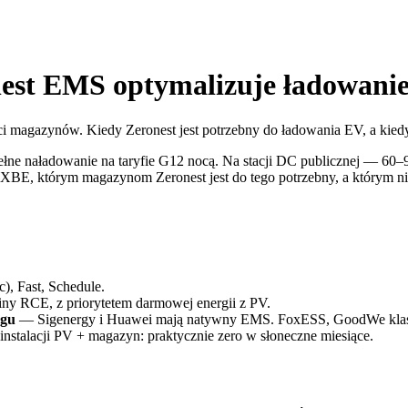
st EMS optymalizuje ładowani
ości magazynów. Kiedy Zeronest jest potrzebny do ładowania EV, a ki
ełne naładowanie na taryfie G12 nocą. Na stacji DC publicznej — 60–
XBE, którym magazynom Zeronest jest do tego potrzebny, a którym nie 
), Fast, Schedule.
ny RCE, z priorytetem darmowej energii z PV.
ngu
— Sigenergy i Huawei mają natywny EMS. FoxESS, GoodWe klasy
stalacji PV + magazyn: praktycznie zero w słoneczne miesiące.