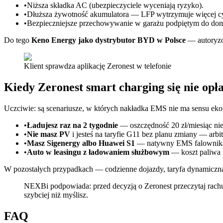
•
Niższa składka AC (ubezpieczyciele wyceniają ryzyko).
•
Dłuższa żywotność akumulatora — LFP wytrzymuje więcej c
•
Bezpieczniejsze przechowywanie w garażu podpiętym do dom
Do tego
Keno Energy jako dystrybutor BYD w Polsce
— autoryzow
Klient sprawdza aplikację Zeronest w telefonie
Kiedy Zeronest smart charging się nie opł
Uczciwie: są scenariusze, w których nakładka EMS nie ma sensu ek
•
Ładujesz raz na 2 tygodnie
— oszczędność 20 zł/miesiąc nie
•
Nie masz PV
i jesteś na taryfie G11 bez planu zmiany — arbit
•
Masz Sigenergy albo Huawei S1
— natywny EMS falownika ju
•
Auto w leasingu z ładowaniem służbowym
— koszt paliwa n
W pozostałych przypadkach — codzienne dojazdy, taryfa dynamiczna
NEXBi podpowiada: przed decyzją o Zeronest przeczytaj rachun
szybciej niż myślisz.
FAQ