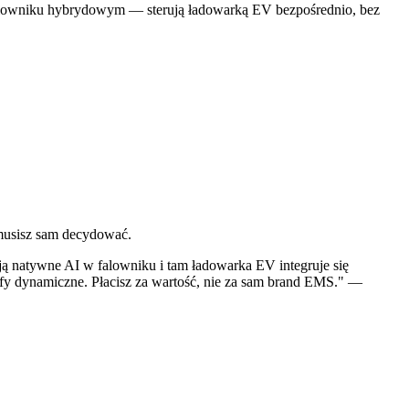
lowniku hybrydowym — sterują ładowarką EV bezpośrednio, bez
musisz sam decydować.
ją natywne AI w falowniku i tam ładowarka EV integruje się
fy dynamiczne. Płacisz za wartość, nie za sam brand EMS." —