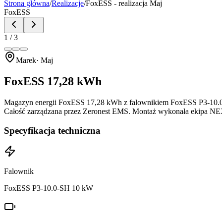
Strona główna
/
Realizacje
/
FoxESS
- realizacja Maj
FoxESS
1
/
3
Marek
· Maj
FoxESS
17,28 kWh
Magazyn energii FoxESS 17,28 kWh z falownikiem FoxESS P3-10.0-SH 
Całość zarządzana przez Zeronest EMS. Montaż wykonała ekipa N
Specyfikacja techniczna
Falownik
FoxESS P3-10.0-SH 10 kW