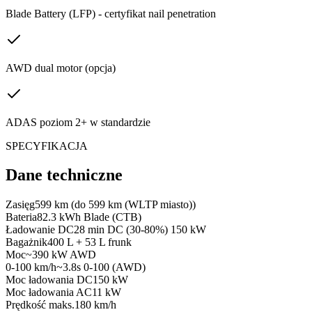
Blade Battery (LFP) - certyfikat nail penetration
AWD dual motor (opcja)
ADAS poziom 2+ w standardzie
SPECYFIKACJA
Dane techniczne
Zasięg
599 km (do 599 km (WLTP miasto))
Bateria
82.3 kWh Blade (CTB)
Ładowanie DC
28 min DC (30-80%) 150 kW
Bagażnik
400 L + 53 L frunk
Moc
~390 kW AWD
0-100 km/h
~3.8s 0-100 (AWD)
Moc ładowania DC
150 kW
Moc ładowania AC
11 kW
Prędkość maks.
180 km/h