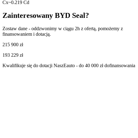
Cx
~0.219 Cd
Zainteresowany
BYD Seal
?
Zostaw dane - oddzwonimy w ciągu 2h z ofertą, pomożemy z
finansowaniem i dotacją.
215 900
zł
193 229
zł
Kwalifikuje się do dotacji NaszEauto - do 40 000 zł dofinansowania
Imię
*
Telefon
*
Zadzwoń
Wyślij zapytanie