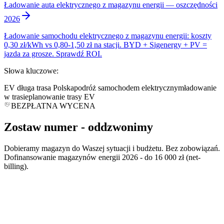
Ładowanie auta elektrycznego z magazynu energii — oszczędności
2026
Ładowanie samochodu elektrycznego z magazynu energii: koszty
0,30 zł/kWh vs 0,80-1,50 zł na stacji. BYD + Sigenergy + PV =
jazda za grosze. Sprawdź ROI.
Słowa kluczowe:
EV długa trasa Polska
podróż samochodem elektrycznym
ładowanie
w trasie
planowanie trasy EV
BEZPŁATNA WYCENA
Zostaw numer -
oddzwonimy
Dobieramy magazyn do Waszej sytuacji i budżetu. Bez zobowiązań.
Dofinansowanie magazynów energii 2026 - do 16 000 zł (net-
billing).
*
*