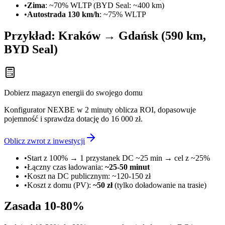
•
Zima
: ~70% WLTP (BYD Seal: ~400 km)
•
Autostrada 130 km/h
: ~75% WLTP
Przykład: Kraków → Gdańsk (590 km,
BYD Seal)
Dobierz magazyn energii do swojego domu
Konfigurator NEXBE w 2 minuty oblicza ROI, dopasowuje
pojemność i sprawdza dotację do 16 000 zł.
Oblicz zwrot z inwestycji
•
Start z 100% → 1 przystanek DC ~25 min → cel z ~25%
•
Łączny czas ładowania:
~25-50 minut
•
Koszt na DC publicznym: ~120-150 zł
•
Koszt z domu (PV):
~50 zł
(tylko doładowanie na trasie)
Zasada 10-80%