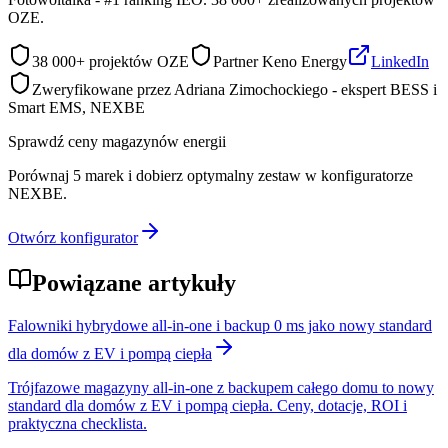
OZE.
38 000+ projektów OZE
Partner Keno Energy
LinkedIn
Zweryfikowane przez Adriana Zimochockiego - ekspert BESS i
Smart EMS, NEXBE
Sprawdź ceny magazynów energii
Porównaj 5 marek i dobierz optymalny zestaw w konfiguratorze
NEXBE.
Otwórz konfigurator
Powiązane artykuły
Falowniki hybrydowe all-in-one i backup 0 ms jako nowy standard
dla domów z EV i pompą ciepła
Trójfazowe magazyny all-in-one z backupem całego domu to nowy
standard dla domów z EV i pompą ciepła. Ceny, dotacje, ROI i
praktyczna checklista.