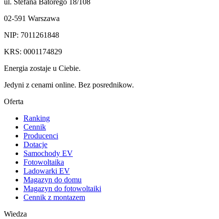
ul. Stefana Batorego 18/108
02-591 Warszawa
NIP: 7011261848
KRS: 0001174829
Energia zostaje u Ciebie.
Jedyni z cenami online. Bez posrednikow.
Oferta
Ranking
Cennik
Producenci
Dotacje
Samochody EV
Fotowoltaika
Ladowarki EV
Magazyn do domu
Magazyn do fotowoltaiki
Cennik z montazem
Wiedza