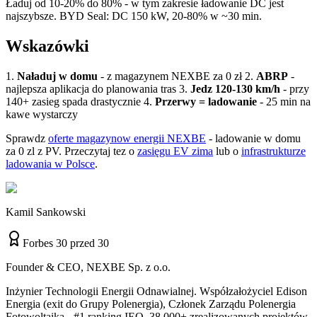
Ładuj od 10-20% do 80% - w tym zakresie ładowanie DC jest
najszybsze. BYD Seal: DC 150 kW, 20-80% w ~30 min.
Wskazówki
1.
Naładuj w domu
- z magazynem NEXBE za 0 zł 2.
ABRP
-
najlepsza aplikacja do planowania tras 3.
Jedz 120-130 km/h
- przy
140+ zasieg spada drastycznie 4.
Przerwy = ladowanie
- 25 min na
kawe wystarczy
Sprawdz
oferte magazynow energii NEXBE
- ladowanie w domu
za 0 zl z PV. Przeczytaj tez o
zasięgu EV zima
lub o
infrastrukturze
ladowania w Polsce
.
Kamil Sankowski
Forbes 30 przed 30
Founder & CEO, NEXBE Sp. z o.o.
Inżynier Technologii Energii Odnawialnej. Współzałożyciel Edison
Energia (exit do Grupy Polenergia), Członek Zarządu Polenergia
Fotowoltaika - #1 ranking IEO. 38 000+ zrealizowanych projektów