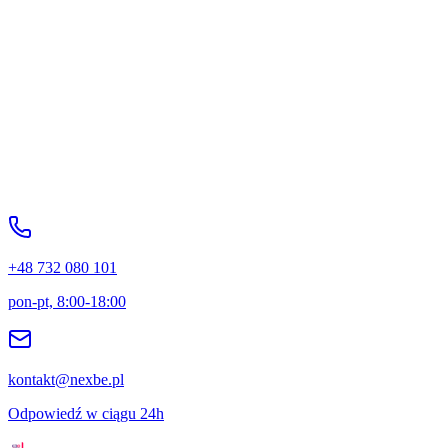
polityce prywatności
+48 732 080 101
pon-pt, 8:00-18:00
kontakt@nexbe.pl
Odpowiedź w ciągu 24h