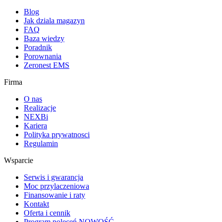
Blog
Jak dziala magazyn
FAQ
Baza wiedzy
Poradnik
Porownania
Zeronest EMS
Firma
O nas
Realizacje
NEXBi
Kariera
Polityka prywatnosci
Regulamin
Wsparcie
Serwis i gwarancja
Moc przylaczeniowa
Finansowanie i raty
Kontakt
Oferta i cennik
Program poleceń
NOWOŚĆ