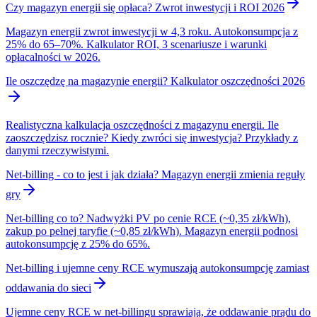
Czy magazyn energii się opłaca? Zwrot inwestycji i ROI 2026
Magazyn energii zwrot inwestycji w 4,3 roku. Autokonsumpcja z
25% do 65–70%. Kalkulator ROI, 3 scenariusze i warunki
opłacalności w 2026.
Ile oszczędzę na magazynie energii? Kalkulator oszczędności 2026
Realistyczna kalkulacja oszczędności z magazynu energii. Ile
zaoszczędzisz rocznie? Kiedy zwróci się inwestycja? Przykłady z
danymi rzeczywistymi.
Net-billing - co to jest i jak działa? Magazyn energii zmienia reguły
gry
Net-billing co to? Nadwyżki PV po cenie RCE (~0,35 zł/kWh),
zakup po pełnej taryfie (~0,85 zł/kWh). Magazyn energii podnosi
autokonsumpcję z 25% do 65%.
Net-billing i ujemne ceny RCE wymuszają autokonsumpcję zamiast
oddawania do sieci
Ujemne ceny RCE w net-billingu sprawiają, że oddawanie prądu do