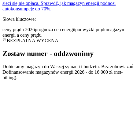
sieci się nie opłaca. Sprawdź, jak magazyn energii podnosi
autokonsumpcję do 70%.
Słowa kluczowe:
ceny prądu 2026
prognoza cen energii
podwyżki prądu
magazyn
energii a ceny prądu
BEZPŁATNA WYCENA
Zostaw numer -
oddzwonimy
Dobieramy magazyn do Waszej sytuacji i budżetu. Bez zobowiązań.
Dofinansowanie magazynów energii 2026 - do 16 000 zł (net-
billing).
*
*
polityce prywatności