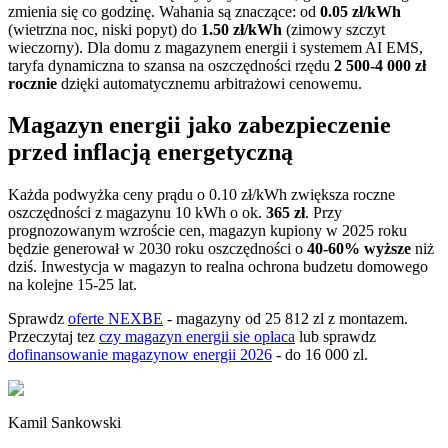
zmienia się co godzinę. Wahania są znaczące: od
0.05 zł/kWh
(wietrzna noc, niski popyt) do
1.50 zł/kWh
(zimowy szczyt
wieczorny). Dla domu z magazynem energii i systemem AI EMS,
taryfa dynamiczna to szansa na oszczędności rzędu
2 500-4 000 zł
rocznie
dzięki automatycznemu arbitrażowi cenowemu.
Magazyn energii jako zabezpieczenie
przed inflacją energetyczną
Każda podwyżka ceny prądu o 0.10 zł/kWh zwiększa roczne
oszczędności z magazynu 10 kWh o ok.
365 zł
. Przy
prognozowanym wzroście cen, magazyn kupiony w 2025 roku
będzie generował w 2030 roku oszczędności o
40-60% wyższe
niż
dziś. Inwestycja w magazyn to realna ochrona budzetu domowego
na kolejne 15-25 lat.
Sprawdz
oferte NEXBE
- magazyny od 25 812 zl z montazem.
Przeczytaj tez
czy magazyn energii sie oplaca
lub sprawdz
dofinansowanie magazynow energii 2026
- do 16 000 zl.
Kamil Sankowski