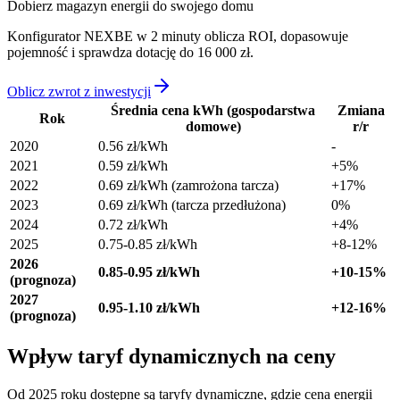
Dobierz magazyn energii do swojego domu
Konfigurator NEXBE w 2 minuty oblicza ROI, dopasowuje
pojemność i sprawdza dotację do 16 000 zł.
Oblicz zwrot z inwestycji
Średnia cena kWh (gospodarstwa
Zmiana
Rok
domowe)
r/r
2020
0.56 zł/kWh
-
2021
0.59 zł/kWh
+5%
2022
0.69 zł/kWh (zamrożona tarcza)
+17%
2023
0.69 zł/kWh (tarcza przedłużona)
0%
2024
0.72 zł/kWh
+4%
2025
0.75-0.85 zł/kWh
+8-12%
2026
0.85-0.95 zł/kWh
+10-15%
(prognoza)
2027
0.95-1.10 zł/kWh
+12-16%
(prognoza)
Wpływ taryf dynamicznych na ceny
Od 2025 roku dostępne są taryfy dynamiczne, gdzie cena energii