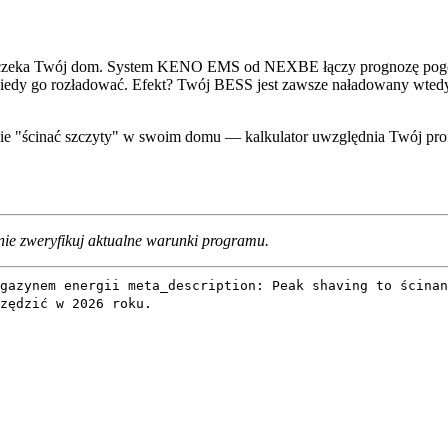
co czeka Twój dom. System KENO EMS od NEXBE łączy prognozę pogod
edy go rozładować. Efekt? Twój BESS jest zawsze naładowany wtedy,
znie "ścinać szczyty" w swoim domu — kalkulator uwzględnia Twój pro
ie zweryfikuj aktualne warunki programu.
gazynem energii meta_description: Peak shaving to ścina
zędzić w 2026 roku.