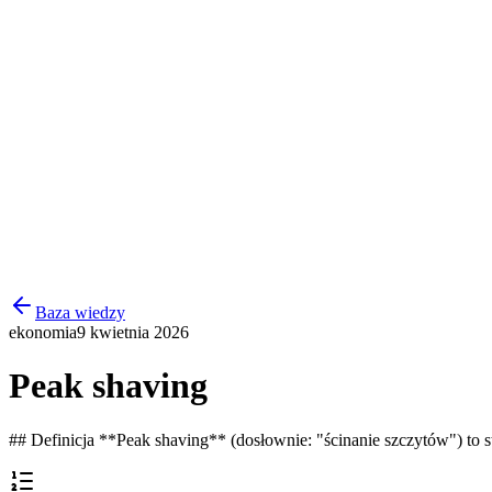
Producenci
Wiedza
O nas
+48 732 080 101
Zadzwon
Panel klienta
Skonfiguruj
Zadzwon
Baza wiedzy
ekonomia
9 kwietnia 2026
Peak shaving
## Definicja **Peak shaving** (dosłownie: "ścinanie szczytów") to s