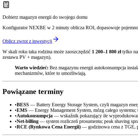
Dobierz magazyn energii do swojego domu
Konfigurator NEXBE w 2 minuty oblicza ROI, dopasowuje pojemność
Oblicz zwrot z inwestycji
W skali roku taka rodzina może zaoszczędzić
1 200–1 800 zł
tylko na
zestawu PV + magazyn).
Warto wiedzieć:
Bez magazynu energii autokonsumpcja insta
mechanizmów, które to umożliwiają.
Powiązane terminy
•
BESS
— Battery Energy Storage System, czyli magazyn energi
•
EMS
— Energy Management System, mózg całego systemu; to 
•
Autokonsumpcja
— wskaźnik pokazujący ile wyprodukowane
•
Net-billing
— system rozliczeń prosumenta; peak shaving sprawi
•
RCE (Rynkowa Cena Energii)
— godzinowa cena z TGE, po 