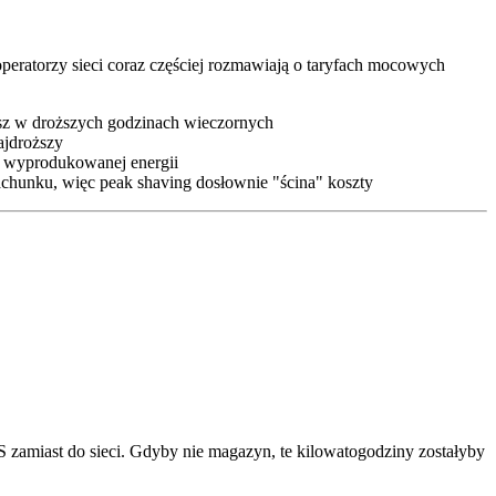
peratorzy sieci coraz częściej rozmawiają o taryfach mocowych
sz w droższych godzinach wieczornych
ajdroższy
sz wyprodukowanej energii
chunku, więc peak shaving dosłownie "ścina" koszty
amiast do sieci. Gdyby nie magazyn, te kilowatogodziny zostałyby