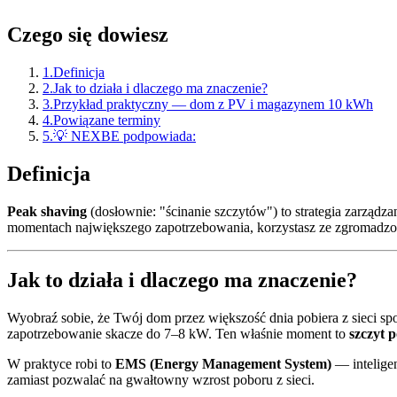
Czego się dowiesz
1
.
Definicja
2
.
Jak to działa i dlaczego ma znaczenie?
3
.
Przykład praktyczny — dom z PV i magazynem 10 kWh
4
.
Powiązane terminy
5
.
💡 NEXBE podpowiada:
Definicja
Peak shaving
(dosłownie: "ścinanie szczytów") to strategia zarządza
momentach największego zapotrzebowania, korzystasz ze zgromadz
Jak to działa i dlaczego ma znaczenie?
Wyobraź sobie, że Twój dom przez większość dnia pobiera z sieci sp
zapotrzebowanie skacze do 7–8 kW. Ten właśnie moment to
szczyt 
W praktyce robi to
EMS (Energy Management System)
— intelige
zamiast pozwalać na gwałtowny wzrost poboru z sieci.