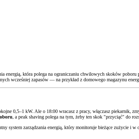
nia energią, która polega na ograniczaniu chwilowych skoków poboru pr
onych wcześniej zapasów — na przykład z domowego magazynu energi
okojne 0,5–1 kW. Ale o 18:00 wracasz z pracy, włączasz piekarnik, z
poboru
, a peak shaving polega na tym, żeby ten skok "przyciąć" do r
ntny system zarządzania energią, który monitoruje bieżące zużycie 