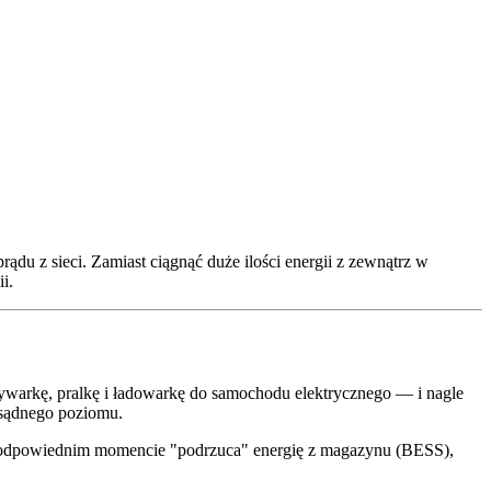
ądu z sieci. Zamiast ciągnąć duże ilości energii z zewnątrz w
i.
mywarkę, pralkę i ładowarkę do samochodu elektrycznego — i nagle
ozsądnego poziomu.
i w odpowiednim momencie "podrzuca" energię z magazynu (BESS),