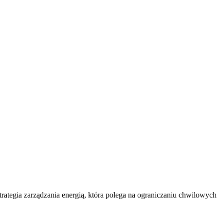
 swoj zestaw
trategia zarządzania energią, która polega na ograniczaniu chwilowyc