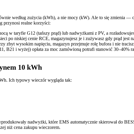
ównie według zużycia (kWh), a nie mocy (kW). Ale to się zmienia — o
 przynosi realne korzyści:
ocą w taryfie G12 (tańszy prąd) lub nadwyżkami z PV, a rozładowuje
ci po niskiej cenie RCE, magazynujesz je i zużywasz gdy prąd jest n
zy zbyt wysokim napięciu, magazyn przejmuje rolę bufora i nie traci
, B21 i wyżej) opłata za moc zamówioną potrafi stanowić 30–40% ra
zynem 10 kWh
Wh. Ich typowy wieczór wygląda tak:
produkowały nadwyżki, które EMS automatycznie skierował do BESS z
szej niż cena zakupu wieczorem.