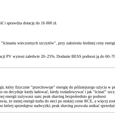
 i sprawdza dotację do 16 000 zł.
 "ścinaniu wieczornych szczytów", przy założeniu średniej ceny ener
lacji PV wynosi zaledwie 20–25%. Dodanie BESS podnosi ją do 60–70
i, który fizycznie "przechowuje" energię do późniejszego użycia w p
on decyduje kiedy ładować, kiedy rozładowywać i jak "ścinać" szcz
j energii zużywasz sam; peak shaving bezpośrednio go podnosi
a, że mniej energii trafia do sieci po niskiej cenie RCE, a więcej zost
której sprzedajesz nadwyżki; peak shaving pozwala unikać sprzedaż