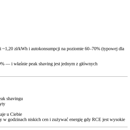
gii ~1,20 zł/kWh i autokonsumpcji na poziomie 60–70% (typowej dla
% — i właśnie peak shaving jest jednym z głównych
eak shavingu
yty
aje u Ciebie
y w godzinach niskich cen i zużywać energię gdy RCE jest wysokie