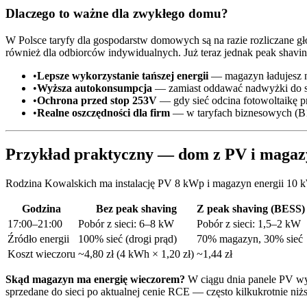
Dlaczego to ważne dla zwykłego domu?
W Polsce taryfy dla gospodarstw domowych są na razie rozliczane gł
również dla odbiorców indywidualnych. Już teraz jednak peak shaving
•
Lepsze wykorzystanie tańszej energii
— magazyn ładujesz n
•
Wyższa autokonsumpcja
— zamiast oddawać nadwyżki do sie
•
Ochrona przed stop 253V
— gdy sieć odcina fotowoltaikę pr
•
Realne oszczędności dla firm
— w taryfach biznesowych (B11
Przykład praktyczny — dom z PV i maga
Rodzina Kowalskich ma instalację PV 8 kWp i magazyn energii 10 k
Godzina
Bez peak shaving
Z peak shaving (BESS)
17:00–21:00
Pobór z sieci: 6–8 kW
Pobór z sieci: 1,5–2 kW
Źródło energii
100% sieć (drogi prąd)
70% magazyn, 30% sieć
Koszt wieczoru
~4,80 zł (4 kWh × 1,20 zł)
~1,44 zł
Skąd magazyn ma energię wieczorem?
W ciągu dnia panele PV wy
sprzedane do sieci po aktualnej cenie RCE — często kilkukrotnie niż